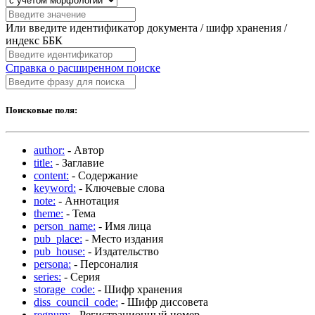
Или введите идентификатор документа / шифр хранения /
индекс ББК
Справка о расширенном поиске
Поисковые поля:
author:
- Автор
title:
- Заглавие
content:
- Содержание
keyword:
- Ключевые слова
note:
- Аннотация
theme:
- Тема
person_name:
- Имя лица
pub_place:
- Место издания
pub_house:
- Издательство
persona:
- Персоналия
series:
- Серия
storage_code:
- Шифр хранения
diss_council_code:
- Шифр диссовета
regnum:
- Регистрационный номер