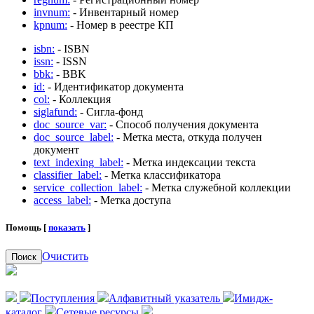
invnum:
- Инвентарный номер
kpnum:
- Номер в реестре КП
isbn:
- ISBN
issn:
- ISSN
bbk:
- BBK
id:
- Идентификатор документа
col:
- Коллекция
siglafund:
- Сигла-фонд
doc_source_var:
- Способ получения документа
doc_source_label:
- Метка места, откуда получен
документ
text_indexing_label:
- Метка индексации текста
classifier_label:
- Метка классификатора
service_collection_label:
- Метка служебной коллекции
access_label:
- Метка доступа
Помощь [
показать
]
Очистить
Поиск
Поступления
Алфавитный указатель
Имидж-
каталог
Сетевые ресурсы