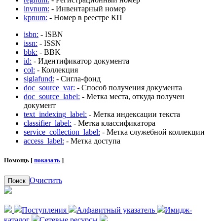
invnum:
- Инвентарный номер
kpnum:
- Номер в реестре КП
isbn:
- ISBN
issn:
- ISSN
bbk:
- BBK
id:
- Идентификатор документа
col:
- Коллекция
siglafund:
- Сигла-фонд
doc_source_var:
- Способ получения документа
doc_source_label:
- Метка места, откуда получен
документ
text_indexing_label:
- Метка индексации текста
classifier_label:
- Метка классификатора
service_collection_label:
- Метка служебной коллекции
access_label:
- Метка доступа
Помощь [
показать
]
Очистить
Поиск
Поступления
Алфавитный указатель
Имидж-
каталог
Сетевые ресурсы