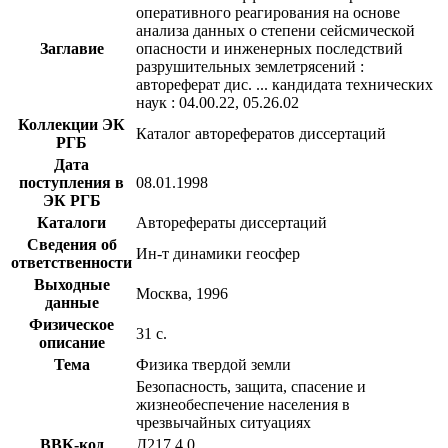
оперативного реагирования на основе
анализа данных о степени сейсмической
Заглавие
опасности и инженерных последствий
разрушительных землетрясений :
автореферат дис. ... кандидата технических
наук : 04.00.22, 05.26.02
Коллекции ЭК
Каталог авторефератов диссертаций
РГБ
Дата
поступления в
08.01.1998
ЭК РГБ
Каталоги
Авторефераты диссертаций
Сведения об
Ин-т динамики геосфер
ответственности
Выходные
Москва, 1996
данные
Физическое
31 с.
описание
Тема
Физика твердой земли
Безопасность, защита, спасение и
жизнеобеспечение населения в
чрезвычайных ситуациях
BBK-код
Д217.4,0