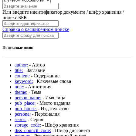
Или введите идентификатор документа / шифр хранения /
индекс ББК
Справка о расширенном поиске
Поисковые поля:
author:
- Автор
title:
- Заглавие
content:
- Содержание
keyword:
- Ключевые слова
note:
- Аннотация
theme:
- Тема
person_name:
- Имя лица
pub_place:
- Место издания
pub_house:
- Издательство
persona:
- Персоналия
series:
- Серия
storage_code:
- Шифр хранения
diss_council_code:
- Шифр диссовета
regnum:
- Регистрационный номер