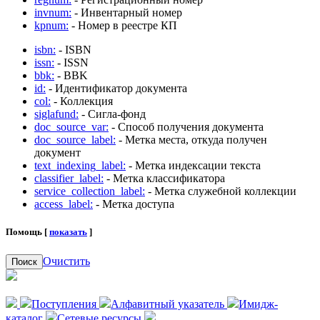
invnum:
- Инвентарный номер
kpnum:
- Номер в реестре КП
isbn:
- ISBN
issn:
- ISSN
bbk:
- BBK
id:
- Идентификатор документа
col:
- Коллекция
siglafund:
- Сигла-фонд
doc_source_var:
- Способ получения документа
doc_source_label:
- Метка места, откуда получен
документ
text_indexing_label:
- Метка индексации текста
classifier_label:
- Метка классификатора
service_collection_label:
- Метка служебной коллекции
access_label:
- Метка доступа
Помощь [
показать
]
Очистить
Поиск
Поступления
Алфавитный указатель
Имидж-
каталог
Сетевые ресурсы