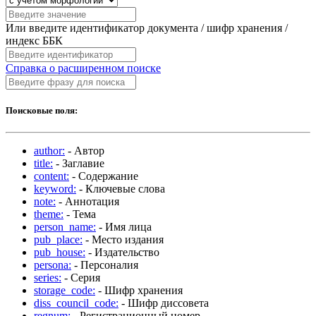
Или введите идентификатор документа / шифр хранения /
индекс ББК
Справка о расширенном поиске
Поисковые поля:
author:
- Автор
title:
- Заглавие
content:
- Содержание
keyword:
- Ключевые слова
note:
- Аннотация
theme:
- Тема
person_name:
- Имя лица
pub_place:
- Место издания
pub_house:
- Издательство
persona:
- Персоналия
series:
- Серия
storage_code:
- Шифр хранения
diss_council_code:
- Шифр диссовета
regnum:
- Регистрационный номер