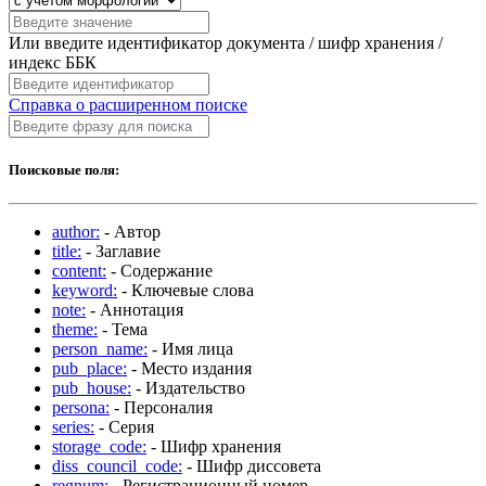
Или введите идентификатор документа / шифр хранения /
индекс ББК
Справка о расширенном поиске
Поисковые поля:
author:
- Автор
title:
- Заглавие
content:
- Содержание
keyword:
- Ключевые слова
note:
- Аннотация
theme:
- Тема
person_name:
- Имя лица
pub_place:
- Место издания
pub_house:
- Издательство
persona:
- Персоналия
series:
- Серия
storage_code:
- Шифр хранения
diss_council_code:
- Шифр диссовета
regnum:
- Регистрационный номер