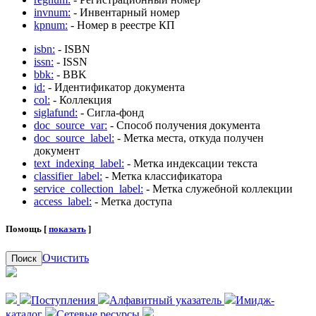
invnum:
- Инвентарный номер
kpnum:
- Номер в реестре КП
isbn:
- ISBN
issn:
- ISSN
bbk:
- BBK
id:
- Идентификатор документа
col:
- Коллекция
siglafund:
- Сигла-фонд
doc_source_var:
- Способ получения документа
doc_source_label:
- Метка места, откуда получен
документ
text_indexing_label:
- Метка индексации текста
classifier_label:
- Метка классификатора
service_collection_label:
- Метка служебной коллекции
access_label:
- Метка доступа
Помощь [
показать
]
Очистить
Поиск
Поступления
Алфавитный указатель
Имидж-
каталог
Сетевые ресурсы