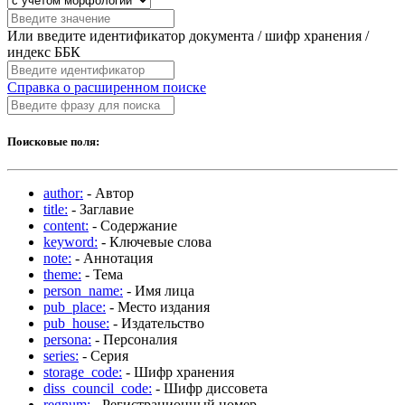
Или введите идентификатор документа / шифр хранения /
индекс ББК
Справка о расширенном поиске
Поисковые поля:
author:
- Автор
title:
- Заглавие
content:
- Содержание
keyword:
- Ключевые слова
note:
- Аннотация
theme:
- Тема
person_name:
- Имя лица
pub_place:
- Место издания
pub_house:
- Издательство
persona:
- Персоналия
series:
- Серия
storage_code:
- Шифр хранения
diss_council_code:
- Шифр диссовета
regnum:
- Регистрационный номер