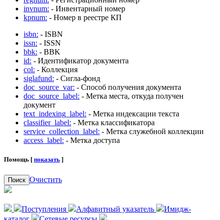
invnum:
- Инвентарный номер
kpnum:
- Номер в реестре КП
isbn:
- ISBN
issn:
- ISSN
bbk:
- BBK
id:
- Идентификатор документа
col:
- Коллекция
siglafund:
- Сигла-фонд
doc_source_var:
- Способ получения документа
doc_source_label:
- Метка места, откуда получен
документ
text_indexing_label:
- Метка индексации текста
classifier_label:
- Метка классификатора
service_collection_label:
- Метка служебной коллекции
access_label:
- Метка доступа
Помощь [
показать
]
Очистить
Поиск
Поступления
Алфавитный указатель
Имидж-
каталог
Сетевые ресурсы