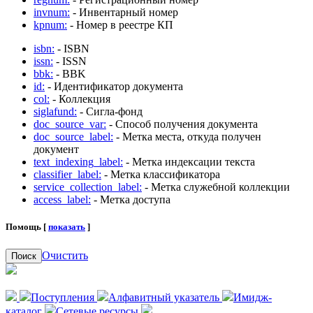
invnum:
- Инвентарный номер
kpnum:
- Номер в реестре КП
isbn:
- ISBN
issn:
- ISSN
bbk:
- BBK
id:
- Идентификатор документа
col:
- Коллекция
siglafund:
- Сигла-фонд
doc_source_var:
- Способ получения документа
doc_source_label:
- Метка места, откуда получен
документ
text_indexing_label:
- Метка индексации текста
classifier_label:
- Метка классификатора
service_collection_label:
- Метка служебной коллекции
access_label:
- Метка доступа
Помощь [
показать
]
Очистить
Поиск
Поступления
Алфавитный указатель
Имидж-
каталог
Сетевые ресурсы