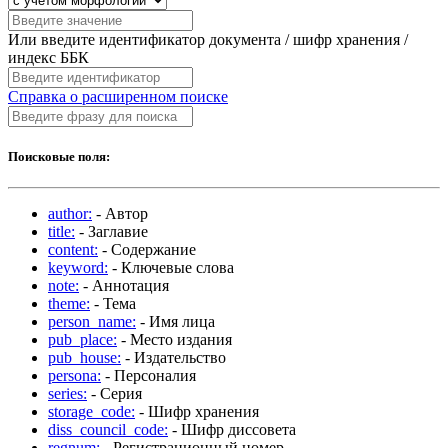
Или введите идентификатор документа / шифр хранения /
индекс ББК
Справка о расширенном поиске
Поисковые поля:
author:
- Автор
title:
- Заглавие
content:
- Содержание
keyword:
- Ключевые слова
note:
- Аннотация
theme:
- Тема
person_name:
- Имя лица
pub_place:
- Место издания
pub_house:
- Издательство
persona:
- Персоналия
series:
- Серия
storage_code:
- Шифр хранения
diss_council_code:
- Шифр диссовета
regnum:
- Регистрационный номер