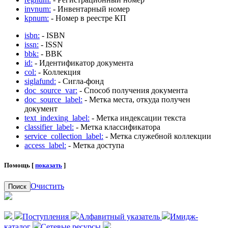
invnum:
- Инвентарный номер
kpnum:
- Номер в реестре КП
isbn:
- ISBN
issn:
- ISSN
bbk:
- BBK
id:
- Идентификатор документа
col:
- Коллекция
siglafund:
- Сигла-фонд
doc_source_var:
- Способ получения документа
doc_source_label:
- Метка места, откуда получен
документ
text_indexing_label:
- Метка индексации текста
classifier_label:
- Метка классификатора
service_collection_label:
- Метка служебной коллекции
access_label:
- Метка доступа
Помощь [
показать
]
Очистить
Поиск
Поступления
Алфавитный указатель
Имидж-
каталог
Сетевые ресурсы