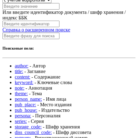
Или введите идентификатор документа / шифр хранения /
индекс ББК
Справка о расширенном поиске
Поисковые поля:
author:
- Автор
title:
- Заглавие
content:
- Содержание
keyword:
- Ключевые слова
note:
- Аннотация
theme:
- Тема
person_name:
- Имя лица
pub_place:
- Место издания
pub_house:
- Издательство
persona:
- Персоналия
series:
- Серия
storage_code:
- Шифр хранения
diss_council_code:
- Шифр диссовета
regnum:
- Регистрационный номер