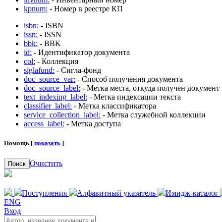
kpnum:
- Номер в реестре КП
isbn:
- ISBN
issn:
- ISSN
bbk:
- BBK
id:
- Идентификатор документа
col:
- Коллекция
siglafund:
- Сигла-фонд
doc_source_var:
- Способ получения документа
doc_source_label:
- Метка места, откуда получен документ
text_indexing_label:
- Метка индексации текста
classifier_label:
- Метка классификатора
service_collection_label:
- Метка служебной коллекции
access_label:
- Метка доступа
Помощь [
показать
]
Очистить
Поиск
Поступления
Алфавитный указатель
Имидж-каталог
ENG
Вход