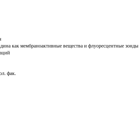
ч
ина как мембраноактивные вещества и флуоресцентные зонды : ав
таций
л. фак.