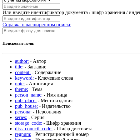
Или введите идентификатор документа / шифр хранения / инд
Справка о расширенном поиске
Поисковые поля:
author:
- Автор
title:
- Заглавие
content:
- Содержание
keyword:
- Ключевые слова
note:
- Аннотация
theme:
- Тема
person_name:
- Имя лица
pub_place:
- Место издания
pub_house:
- Издательство
persona:
- Персоналия
series:
- Серия
storage_code:
- Шифр хранения
diss_council_code:
- Шифр диссовета
regnum:
- Регистрационный номер
invnum:
- Инвентарный номер