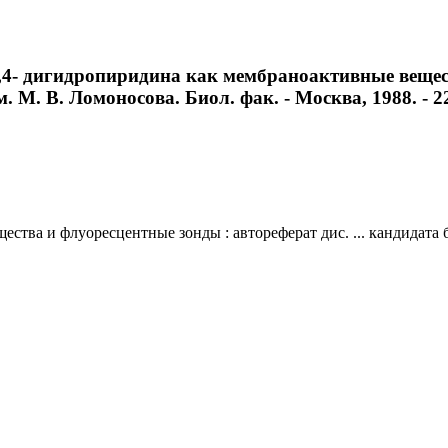
,4- дигидропиридина как мембраноактивные веществ
 М. В. Ломоносова. Биол. фак. - Москва, 1988. - 22
тва и флуоресцентные зонды : автореферат дис. ... кандидата б