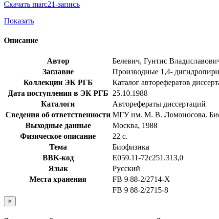
Скачать marc21-запись
Показать
Описание
Автор
Белевич, Гунтис Владиславови
Заглавие
Производные 1,4- дигидропирид
Коллекции ЭК РГБ
Каталог авторефератов диссер
Дата поступления в ЭК РГБ
25.10.1988
Каталоги
Авторефераты диссертаций
Сведения об ответственности
МГУ им. М. В. Ломоносова. Био
Выходные данные
Москва, 1988
Физическое описание
22 с.
Тема
Биофизика
BBK-код
Е059.11-72с251.313,0
Язык
Русский
Места хранения
FB 9 88-2/2714-Х
FB 9 88-2/2715-8
×