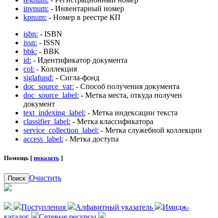
invnum:
- Инвентарный номер
kpnum:
- Номер в реестре КП
isbn:
- ISBN
issn:
- ISSN
bbk:
- BBK
id:
- Идентификатор документа
col:
- Коллекция
siglafund:
- Сигла-фонд
doc_source_var:
- Способ получения документа
doc_source_label:
- Метка места, откуда получен
документ
text_indexing_label:
- Метка индексации текста
classifier_label:
- Метка классификатора
service_collection_label:
- Метка служебной коллекции
access_label:
- Метка доступа
Помощь [
показать
]
Очистить
Поиск
Поступления
Алфавитный указатель
Имидж-
каталог
Сетевые ресурсы