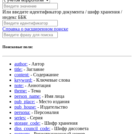
Или введите идентификатор документа / шифр хранения /
индекс ББК
Справка о расширенном поиске
Поисковые поля:
author:
- Автор
title:
- Заглавие
content:
- Содержание
keyword:
- Ключевые слова
note:
- Аннотация
theme:
- Тема
person_name:
- Имя лица
pub_place:
- Место издания
pub_house:
- Издательство
persona:
- Персоналия
series:
- Серия
storage_code:
- Шифр хранения
diss_council_code:
- Шифр диссовета
regnum:
- Регистрационный номер