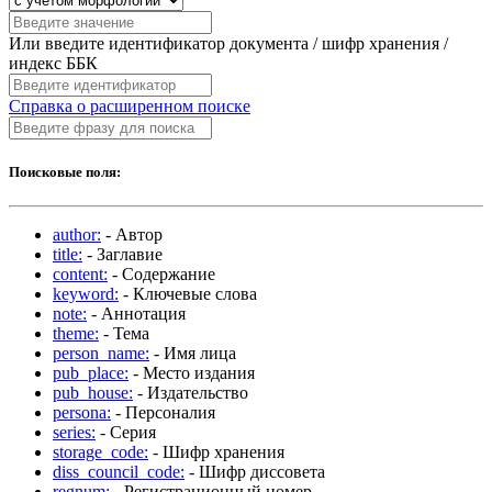
Или введите идентификатор документа / шифр хранения /
индекс ББК
Справка о расширенном поиске
Поисковые поля:
author:
- Автор
title:
- Заглавие
content:
- Содержание
keyword:
- Ключевые слова
note:
- Аннотация
theme:
- Тема
person_name:
- Имя лица
pub_place:
- Место издания
pub_house:
- Издательство
persona:
- Персоналия
series:
- Серия
storage_code:
- Шифр хранения
diss_council_code:
- Шифр диссовета
regnum:
- Регистрационный номер