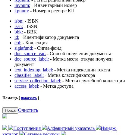
invnum:
- Инвентарный номер
kpnum:
- Номер в реестре КП
isbn:
- ISBN
issn:
- ISSN
bbk:
- BBK
id:
- Идентификатор документа
col:
- Коллекция
siglafund:
- Сигла-фонд
doc_source_var:
- Способ получения документа
doc_source_label:
- Метка места, откуда получен
документ
text_indexing_label:
- Метка индексации текста
classifier_label:
- Метка классификатора
service_collection_label:
- Метка служебной коллекции
access_label:
- Метка доступа
Помощь [
показать
]
Очистить
Поиск
Поступления
Алфавитный указатель
Имидж-
каталог
Сетевые ресурсы