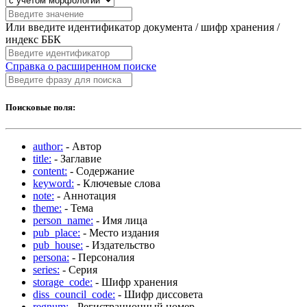
Или введите идентификатор документа / шифр хранения /
индекс ББК
Справка о расширенном поиске
Поисковые поля:
author:
- Автор
title:
- Заглавие
content:
- Содержание
keyword:
- Ключевые слова
note:
- Аннотация
theme:
- Тема
person_name:
- Имя лица
pub_place:
- Место издания
pub_house:
- Издательство
persona:
- Персоналия
series:
- Серия
storage_code:
- Шифр хранения
diss_council_code:
- Шифр диссовета
regnum:
- Регистрационный номер