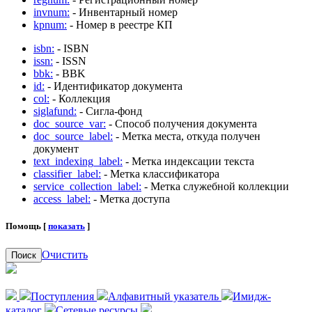
invnum:
- Инвентарный номер
kpnum:
- Номер в реестре КП
isbn:
- ISBN
issn:
- ISSN
bbk:
- BBK
id:
- Идентификатор документа
col:
- Коллекция
siglafund:
- Сигла-фонд
doc_source_var:
- Способ получения документа
doc_source_label:
- Метка места, откуда получен
документ
text_indexing_label:
- Метка индексации текста
classifier_label:
- Метка классификатора
service_collection_label:
- Метка служебной коллекции
access_label:
- Метка доступа
Помощь [
показать
]
Очистить
Поиск
Поступления
Алфавитный указатель
Имидж-
каталог
Сетевые ресурсы