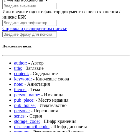
Или введите идентификатор документа / шифр хранения /
индекс ББК
Справка о расширенном поиске
Поисковые поля:
author:
- Автор
title:
- Заглавие
content:
- Содержание
keyword:
- Ключевые слова
note:
- Аннотация
theme:
- Тема
person_name:
- Имя лица
pub_place:
- Место издания
pub_house:
- Издательство
persona:
- Персоналия
series:
- Серия
storage_code:
- Шифр хранения
diss_council_code:
- Шифр диссовета
regnum:
- Регистрационный номер