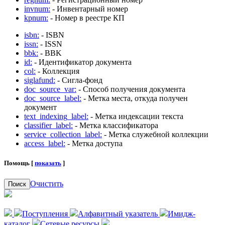
invnum:
- Инвентарный номер
kpnum:
- Номер в реестре КП
isbn:
- ISBN
issn:
- ISSN
bbk:
- BBK
id:
- Идентификатор документа
col:
- Коллекция
siglafund:
- Сигла-фонд
doc_source_var:
- Способ получения документа
doc_source_label:
- Метка места, откуда получен
документ
text_indexing_label:
- Метка индексации текста
classifier_label:
- Метка классификатора
service_collection_label:
- Метка служебной коллекции
access_label:
- Метка доступа
Помощь [
показать
]
Очистить
Поиск
Поступления
Алфавитный указатель
Имидж-
каталог
Сетевые ресурсы