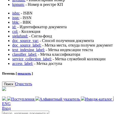
kpnum:
- Номер в реестре КП
isbn:
- ISBN
issn:
- ISSN
bbk:
- BBK
id:
- Идентификатор документа
col:
- Коллекция
siglafund:
- Сигла-фонд
doc_source_var:
- Способ получения документа
doc_source_label:
- Метка места, откуда получен документ
text_indexing_label:
- Метка индексации текста
classifier_label:
- Метка классификатора
service_collection_label:
- Метка служебной коллекции
access_label:
- Метка доступа
Помощь [
показать
]
Очистить
Поиск
Поступления
Алфавитный указатель
Имидж-каталог
ENG
Вход