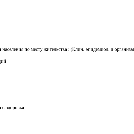
населения по месту жительства : (Клин.-эпидемиол. и организац. 
ций
х. здоровья