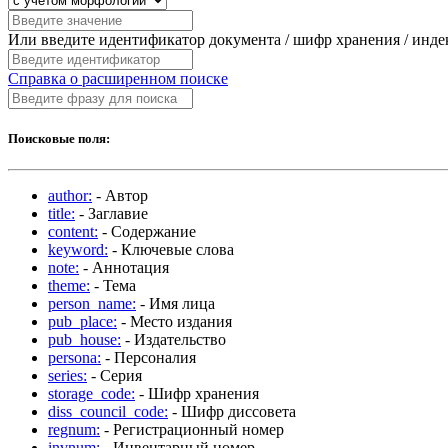
Или введите идентификатор документа / шифр хранения / инд
Справка о расширенном поиске
Поисковые поля:
author:
- Автор
title:
- Заглавие
content:
- Содержание
keyword:
- Ключевые слова
note:
- Аннотация
theme:
- Тема
person_name:
- Имя лица
pub_place:
- Место издания
pub_house:
- Издательство
persona:
- Персоналия
series:
- Серия
storage_code:
- Шифр хранения
diss_council_code:
- Шифр диссовета
regnum:
- Регистрационный номер
invnum:
- Инвентарный номер