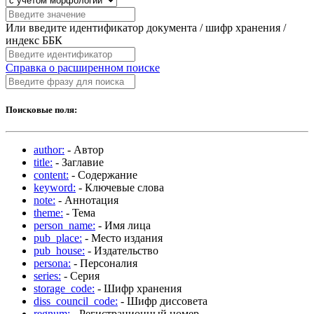
Или введите идентификатор документа / шифр хранения /
индекс ББК
Справка о расширенном поиске
Поисковые поля:
author:
- Автор
title:
- Заглавие
content:
- Содержание
keyword:
- Ключевые слова
note:
- Аннотация
theme:
- Тема
person_name:
- Имя лица
pub_place:
- Место издания
pub_house:
- Издательство
persona:
- Персоналия
series:
- Серия
storage_code:
- Шифр хранения
diss_council_code:
- Шифр диссовета
regnum:
- Регистрационный номер