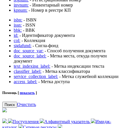
invnum:
- Инвентарный номер
kpnum:
- Номер в реестре КП
isbn:
- ISBN
issn:
- ISSN
bbk:
- BBK
id:
- Идентификатор документа
col:
- Коллекция
siglafund:
- Сигла-фонд
doc_source_var:
- Способ получения документа
doc_source_label:
- Метка места, откуда получен
документ
text_indexing_label:
- Метка индексации текста
classifier_label:
- Метка классификатора
service_collection_label:
- Метка служебной коллекции
access_label:
- Метка доступа
Помощь [
показать
]
Очистить
Поиск
Поступления
Алфавитный указатель
Имидж-
каталог
Сетевые ресурсы