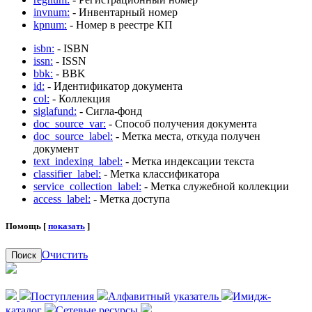
invnum:
- Инвентарный номер
kpnum:
- Номер в реестре КП
isbn:
- ISBN
issn:
- ISSN
bbk:
- BBK
id:
- Идентификатор документа
col:
- Коллекция
siglafund:
- Сигла-фонд
doc_source_var:
- Способ получения документа
doc_source_label:
- Метка места, откуда получен
документ
text_indexing_label:
- Метка индексации текста
classifier_label:
- Метка классификатора
service_collection_label:
- Метка служебной коллекции
access_label:
- Метка доступа
Помощь [
показать
]
Очистить
Поиск
Поступления
Алфавитный указатель
Имидж-
каталог
Сетевые ресурсы