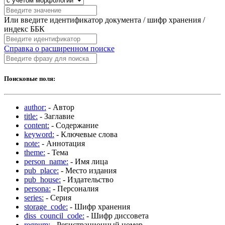
Или введите идентификатор документа / шифр хранения /
индекс ББК
Справка о расширенном поиске
Поисковые поля:
author:
- Автор
title:
- Заглавие
content:
- Содержание
keyword:
- Ключевые слова
note:
- Аннотация
theme:
- Тема
person_name:
- Имя лица
pub_place:
- Место издания
pub_house:
- Издательство
persona:
- Персоналия
series:
- Серия
storage_code:
- Шифр хранения
diss_council_code:
- Шифр диссовета
regnum:
- Регистрационный номер