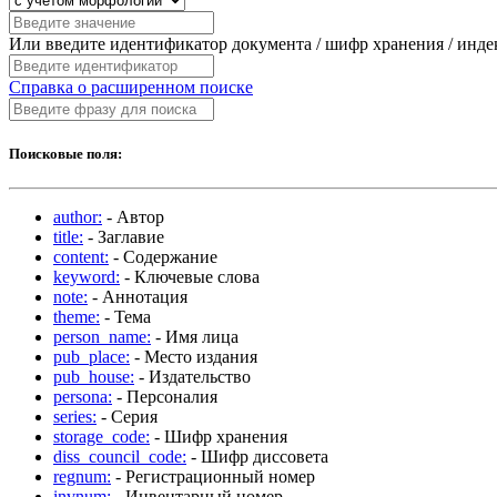
Или введите идентификатор документа / шифр хранения / инд
Справка о расширенном поиске
Поисковые поля:
author:
- Автор
title:
- Заглавие
content:
- Содержание
keyword:
- Ключевые слова
note:
- Аннотация
theme:
- Тема
person_name:
- Имя лица
pub_place:
- Место издания
pub_house:
- Издательство
persona:
- Персоналия
series:
- Серия
storage_code:
- Шифр хранения
diss_council_code:
- Шифр диссовета
regnum:
- Регистрационный номер
invnum:
- Инвентарный номер