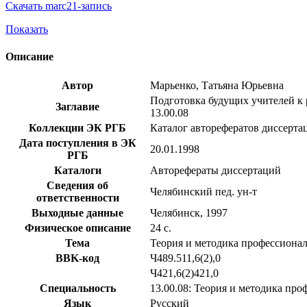
Скачать marc21-запись
Показать
Описание
Автор
Марьенко, Татьяна Юрьевна
Подготовка будущих учителей к р
Заглавие
13.00.08
Коллекции ЭК РГБ
Каталог авторефератов диссерта
Дата поступления в ЭК
20.01.1998
РГБ
Каталоги
Авторефераты диссертаций
Сведения об
Челябинский пед. ун-т
ответственности
Выходные данные
Челябинск, 1997
Физическое описание
24 с.
Тема
Теория и методика профессионал
BBK-код
Ч489.511,6(2),0
Ч421,6(2)421,0
Специальность
13.00.08: Теория и методика пр
Язык
Русский