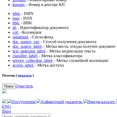
kpnum:
- Номер в реестре КП
isbn:
- ISBN
issn:
- ISSN
bbk:
- BBK
id:
- Идентификатор документа
col:
- Коллекция
siglafund:
- Сигла-фонд
doc_source_var:
- Способ получения документа
doc_source_label:
- Метка места, откуда получен документ
text_indexing_label:
- Метка индексации текста
classifier_label:
- Метка классификатора
service_collection_label:
- Метка служебной коллекции
access_label:
- Метка доступа
Помощь [
показать
]
Очистить
Поиск
Поступления
Алфавитный указатель
Имидж-каталог
ENG
Вход