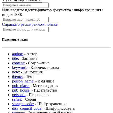
Или введите идентификатор документа / шифр хранения /
индекс ББК
Справка о расширенном поиске
Поисковые поля:
author:
- Автор
title:
- Заглавие
content:
- Содержание
keyword:
- Ключевые слова
note:
- Аннотация
theme:
- Тема
person_name:
- Имя лица
pub_place:
- Место издания
pub_house:
- Издательство
persona:
- Персоналия
series:
- Серия
storage_code:
- Шифр хранения
diss_council_code:
- Шифр диссовета
regnum:
- Регистрационный номер