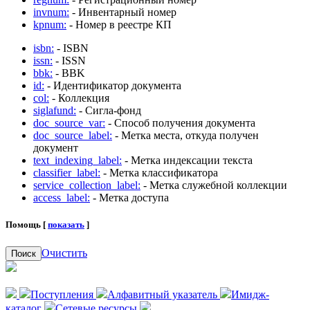
invnum:
- Инвентарный номер
kpnum:
- Номер в реестре КП
isbn:
- ISBN
issn:
- ISSN
bbk:
- BBK
id:
- Идентификатор документа
col:
- Коллекция
siglafund:
- Сигла-фонд
doc_source_var:
- Способ получения документа
doc_source_label:
- Метка места, откуда получен
документ
text_indexing_label:
- Метка индексации текста
classifier_label:
- Метка классификатора
service_collection_label:
- Метка служебной коллекции
access_label:
- Метка доступа
Помощь [
показать
]
Очистить
Поиск
Поступления
Алфавитный указатель
Имидж-
каталог
Сетевые ресурсы