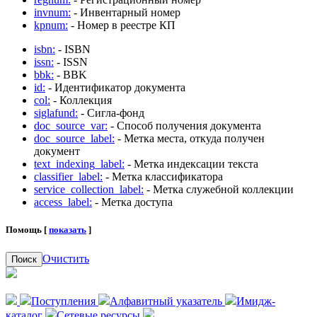
invnum:
- Инвентарный номер
kpnum:
- Номер в реестре КП
isbn:
- ISBN
issn:
- ISSN
bbk:
- BBK
id:
- Идентификатор документа
col:
- Коллекция
siglafund:
- Сигла-фонд
doc_source_var:
- Способ получения документа
doc_source_label:
- Метка места, откуда получен
документ
text_indexing_label:
- Метка индексации текста
classifier_label:
- Метка классификатора
service_collection_label:
- Метка служебной коллекции
access_label:
- Метка доступа
Помощь [
показать
]
Очистить
Поиск
Поступления
Алфавитный указатель
Имидж-
каталог
Сетевые ресурсы