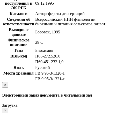
поступления в
09.12.1995
ЭК РГБ
Каталоги
Авторефераты диссертаций
Сведения об
Всероссийский НИИ физиологии,
ответственности
биохимии и питания сельскохоз. живот.
Выходные
Боровск, 1995
данные
Физическое
29 с.
описание
Тема
Биохимия
BBK-код
П65-272.526,0
П60-451.232.1,0
Язык
Русский
Места хранения
FB 9 95-3/1320-1
FB 9 95-3/1321-x
×
Электронный заказ документа в читальный зал
Загрузка...
×