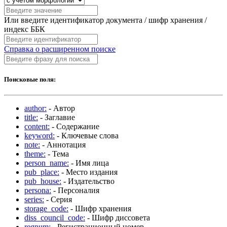
Или введите идентификатор документа / шифр хранения /
индекс ББК
Справка о расширенном поиске
Поисковые поля:
author:
- Автор
title:
- Заглавие
content:
- Содержание
keyword:
- Ключевые слова
note:
- Аннотация
theme:
- Тема
person_name:
- Имя лица
pub_place:
- Место издания
pub_house:
- Издательство
persona:
- Персоналия
series:
- Серия
storage_code:
- Шифр хранения
diss_council_code:
- Шифр диссовета
regnum:
- Регистрационный номер