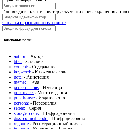
Или введите идентификатор документа / шифр хранения / инд
Справка о расширенном поиске
Поисковые поля:
author:
- Автор
title:
- Заглавие
content:
- Содержание
keyword:
- Ключевые слова
note:
- Аннотация
theme:
- Тема
person_name:
- Имя лица
pub_place:
- Место издания
pub_house:
- Издательство
persona:
- Персоналия
series:
- Серия
storage_code:
- Шифр хранения
diss_council_code:
- Шифр диссовета
regnum:
- Регистрационный номер
invnum:
- Инвентарный номер