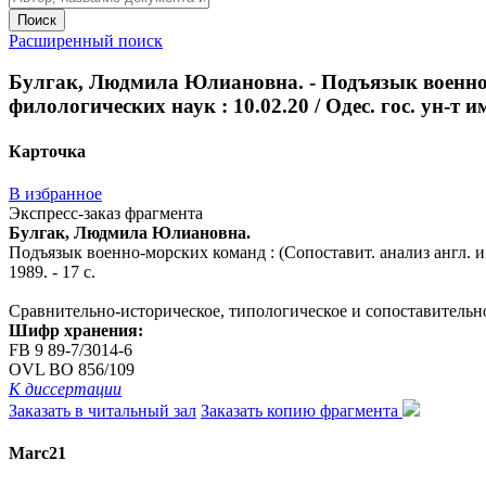
Поиск
Расширенный поиск
Булгак, Людмила Юлиановна. - Подъязык военно-мо
филологических наук : 10.02.20 / Одес. гос. ун-т им
Карточка
В избранное
Экспресс-заказ фрагмента
Булгак, Людмила Юлиановна.
Подъязык военно-морских команд : (Сопоставит. анализ англ. и ру
1989. - 17 с.
Сравнительно-историческое, типологическое и сопоставительн
Шифр хранения:
FB 9 89-7/3014-6
OVL ВО 856/109
К диссертации
Заказать в читальный зал
Заказать копию фрагмента
Marc21