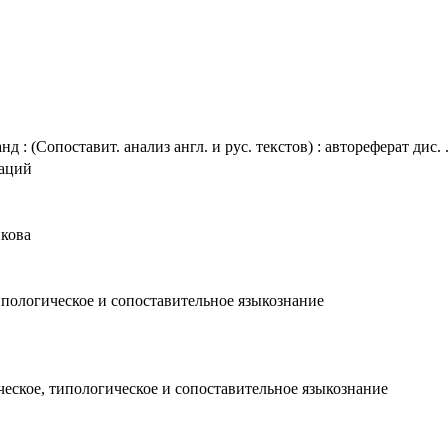
: (Сопоставит. анализ англ. и рус. текстов) : автореферат дис. 
таций
икова
ипологическое и сопоставительное языкознание
ческое, типологическое и сопоставительное языкознание