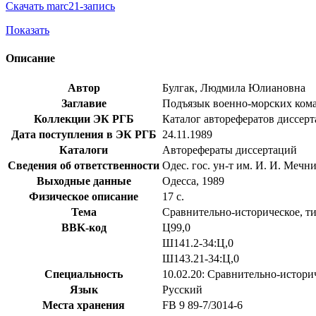
Скачать marc21-запись
Показать
Описание
Автор
Булгак, Людмила Юлиановна
Заглавие
Подъязык военно-морских команд 
Коллекции ЭК РГБ
Каталог авторефератов диссер
Дата поступления в ЭК РГБ
24.11.1989
Каталоги
Авторефераты диссертаций
Сведения об ответственности
Одес. гос. ун-т им. И. И. Мечн
Выходные данные
Одесса, 1989
Физическое описание
17 с.
Тема
Сравнительно-историческое, т
BBK-код
Ц99,0
Ш141.2-34:Ц,0
Ш143.21-34:Ц,0
Специальность
10.02.20: Сравнительно-истори
Язык
Русский
Места хранения
FB 9 89-7/3014-6