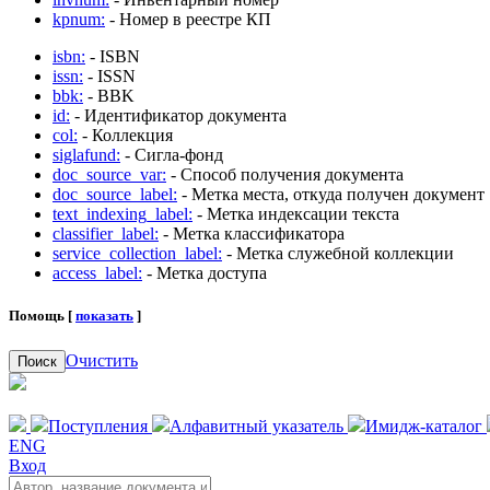
kpnum:
- Номер в реестре КП
isbn:
- ISBN
issn:
- ISSN
bbk:
- BBK
id:
- Идентификатор документа
col:
- Коллекция
siglafund:
- Сигла-фонд
doc_source_var:
- Способ получения документа
doc_source_label:
- Метка места, откуда получен документ
text_indexing_label:
- Метка индексации текста
classifier_label:
- Метка классификатора
service_collection_label:
- Метка служебной коллекции
access_label:
- Метка доступа
Помощь [
показать
]
Очистить
Поиск
Поступления
Алфавитный указатель
Имидж-каталог
ENG
Вход