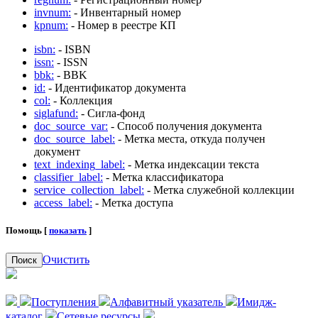
invnum:
- Инвентарный номер
kpnum:
- Номер в реестре КП
isbn:
- ISBN
issn:
- ISSN
bbk:
- BBK
id:
- Идентификатор документа
col:
- Коллекция
siglafund:
- Сигла-фонд
doc_source_var:
- Способ получения документа
doc_source_label:
- Метка места, откуда получен
документ
text_indexing_label:
- Метка индексации текста
classifier_label:
- Метка классификатора
service_collection_label:
- Метка служебной коллекции
access_label:
- Метка доступа
Помощь [
показать
]
Очистить
Поиск
Поступления
Алфавитный указатель
Имидж-
каталог
Сетевые ресурсы