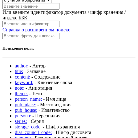
Или введите идентификатор документа / шифр хранения /
индекс ББК
Справка о расширенном поиске
Поисковые поля:
author:
- Автор
title:
- Заглавие
content:
- Содержание
keyword:
- Ключевые слова
note:
- Аннотация
theme:
- Тема
person_name:
- Имя лица
pub_place:
- Место издания
pub_house:
- Издательство
persona:
- Персоналия
series:
- Серия
storage_code:
- Шифр хранения
diss_council_code:
- Шифр диссовета
regnum:
- Регистрационный номер