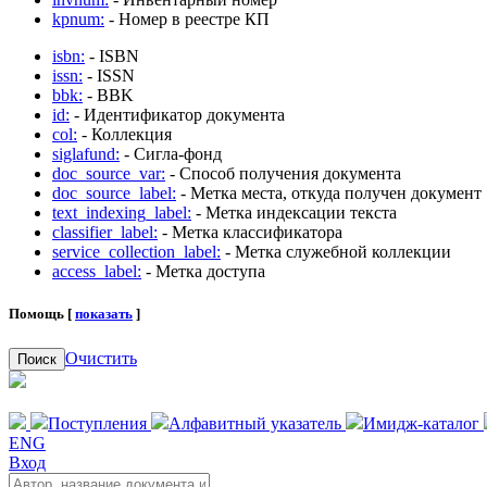
kpnum:
- Номер в реестре КП
isbn:
- ISBN
issn:
- ISSN
bbk:
- BBK
id:
- Идентификатор документа
col:
- Коллекция
siglafund:
- Сигла-фонд
doc_source_var:
- Способ получения документа
doc_source_label:
- Метка места, откуда получен документ
text_indexing_label:
- Метка индексации текста
classifier_label:
- Метка классификатора
service_collection_label:
- Метка служебной коллекции
access_label:
- Метка доступа
Помощь [
показать
]
Очистить
Поиск
Поступления
Алфавитный указатель
Имидж-каталог
ENG
Вход