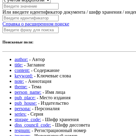
Или введите идентификатор документа / шифр хранения / инд
Справка о расширенном поиске
Поисковые поля:
author:
- Автор
title:
- Заглавие
content:
- Содержание
keyword:
- Ключевые слова
note:
- Аннотация
theme:
- Тема
person_name:
- Имя лица
pub_place:
- Место издания
pub_house:
- Издательство
persona:
- Персоналия
series:
- Серия
storage_code:
- Шифр хранения
diss_council_code:
- Шифр диссовета
regnum:
- Регистрационный номер
invnum:
- Инвентарный номер