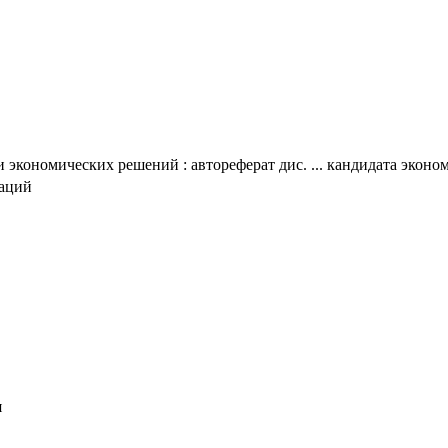
экономических решений : автореферат дис. ... кандидата экономи
таций
я