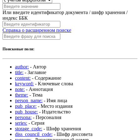
Или введите идентификатор документа / шифр хранения /
индекс ББК
Справка о расширенном поиске
Поисковые поля:
author:
- Автор
title:
- Заглавие
content:
- Содержание
keyword:
- Ключевые слова
note:
- Аннотация
theme:
- Тема
person_name:
- Имя лица
pub_place:
- Место издания
pub_house:
- Издательство
persona:
- Персоналия
series:
- Серия
storage_code:
- Шифр хранения
diss_council_code:
- Шифр диссовета
regnum:
- Регистрационный номер