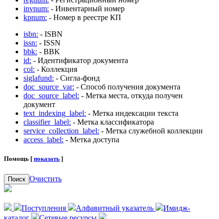
invnum:
- Инвентарный номер
kpnum:
- Номер в реестре КП
isbn:
- ISBN
issn:
- ISSN
bbk:
- BBK
id:
- Идентификатор документа
col:
- Коллекция
siglafund:
- Сигла-фонд
doc_source_var:
- Способ получения документа
doc_source_label:
- Метка места, откуда получен
документ
text_indexing_label:
- Метка индексации текста
classifier_label:
- Метка классификатора
service_collection_label:
- Метка служебной коллекции
access_label:
- Метка доступа
Помощь [
показать
]
Очистить
Поиск
Поступления
Алфавитный указатель
Имидж-
каталог
Сетевые ресурсы