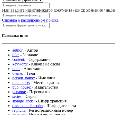
Или введите идентификатор документа / шифр хранения / инд
Справка о расширенном поиске
Поисковые поля:
author:
- Автор
title:
- Заглавие
content:
- Содержание
keyword:
- Ключевые слова
note:
- Аннотация
theme:
- Тема
person_name:
- Имя лица
pub_place:
- Место издания
pub_house:
- Издательство
persona:
- Персоналия
series:
- Серия
storage_code:
- Шифр хранения
diss_council_code:
- Шифр диссовета
regnum:
- Регистрационный номер
invnum:
- Инвентарный номер