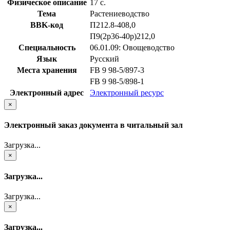
Физическое описание
17 с.
Тема
Растениеводство
BBK-код
П212.8-408,0
П9(2р36-40р)212,0
Специальность
06.01.09: Овощеводство
Язык
Русский
Места хранения
FB 9 98-5/897-3
FB 9 98-5/898-1
Электронный адрес
Электронный ресурс
×
Электронный заказ документа в читальный зал
Загрузка...
×
Загрузка...
Загрузка...
×
Загрузка...