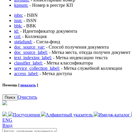
kpnum:
- Номер в реестре КП
isbn:
- ISBN
issn:
- ISSN
bbk:
- BBK
id:
- Идентификатор документа
col:
- Коллекция
siglafund:
- Сигла-фонд
doc_source_var:
- Способ получения документа
doc_source_label:
- Метка места, откуда получен документ
text_indexing_label:
- Метка индексации текста
classifier_label:
- Метка классификатора
service_collection_label:
- Метка служебной коллекции
access_label:
- Метка доступа
Помощь [
показать
]
Очистить
Поиск
Поступления
Алфавитный указатель
Имидж-каталог
ENG
Вход