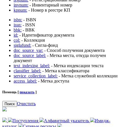
invnum:
- Инвентарный номер
kpnum:
- Номер в реестре КП
isbn:
- ISBN
issn:
- ISSN
bbk:
- BBK
id:
- Идентификатор документа
col:
- Коллекция
siglafund:
- Сигла-фонд
doc_source_var:
- Способ получения документа
doc_source_label:
- Метка места, откуда получен
документ
text_indexing_label:
- Метка индексации текста
classifier_label:
- Метка классификатора
service_collection_label:
- Метка служебной коллекции
access_label:
- Метка доступа
Помощь [
показать
]
Очистить
Поиск
Поступления
Алфавитный указатель
Имидж-
каталог
Сетевые ресурсы