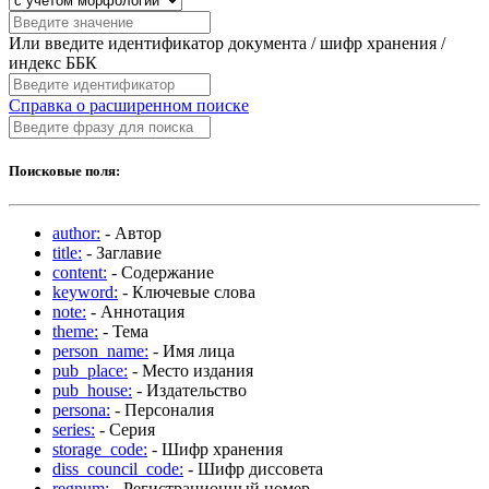
Или введите идентификатор документа / шифр хранения /
индекс ББК
Справка о расширенном поиске
Поисковые поля:
author:
- Автор
title:
- Заглавие
content:
- Содержание
keyword:
- Ключевые слова
note:
- Аннотация
theme:
- Тема
person_name:
- Имя лица
pub_place:
- Место издания
pub_house:
- Издательство
persona:
- Персоналия
series:
- Серия
storage_code:
- Шифр хранения
diss_council_code:
- Шифр диссовета
regnum:
- Регистрационный номер