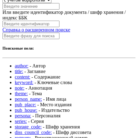
Или введите идентификатор документа / шифр хранения /
индекс ББК
Справка о расширенном поиске
Поисковые поля:
author:
- Автор
title:
- Заглавие
content:
- Содержание
keyword:
- Ключевые слова
note:
- Аннотация
theme:
- Тема
person_name:
- Имя лица
pub_place:
- Место издания
pub_house:
- Издательство
persona:
- Персоналия
series:
- Серия
storage_code:
- Шифр хранения
diss_council_code:
- Шифр диссовета
regnum:
- Регистрационный номер