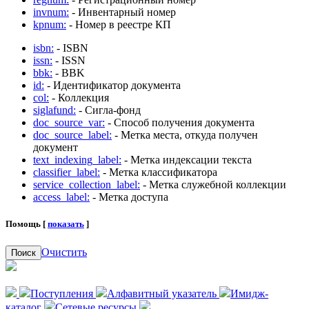
invnum:
- Инвентарный номер
kpnum:
- Номер в реестре КП
isbn:
- ISBN
issn:
- ISSN
bbk:
- BBK
id:
- Идентификатор документа
col:
- Коллекция
siglafund:
- Сигла-фонд
doc_source_var:
- Способ получения документа
doc_source_label:
- Метка места, откуда получен
документ
text_indexing_label:
- Метка индексации текста
classifier_label:
- Метка классификатора
service_collection_label:
- Метка служебной коллекции
access_label:
- Метка доступа
Помощь [
показать
]
Очистить
Поиск
Поступления
Алфавитный указатель
Имидж-
каталог
Сетевые ресурсы