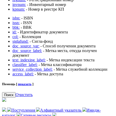
invnum:
- Инвентарный номер
kpnum:
- Номер в реестре КП
isbn:
- ISBN
issn:
- ISSN
bbk:
- BBK
id:
- Идентификатор документа
col:
- Коллекция
siglafund:
- Сигла-фонд
doc_source_var:
- Способ получения документа
doc_source_label:
- Метка места, откуда получен
документ
text_indexing_label:
- Метка индексации текста
classifier_label:
- Метка классификатора
service_collection_label:
- Метка служебной коллекции
access_label:
- Метка доступа
Помощь [
показать
]
Очистить
Поиск
Поступления
Алфавитный указатель
Имидж-
каталог
Сетевые ресурсы