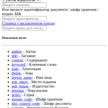
Или введите идентификатор документа / шифр хранения /
индекс ББК
Справка о расширенном поиске
Поисковые поля:
author:
- Автор
title:
- Заглавие
content:
- Содержание
keyword:
- Ключевые слова
note:
- Аннотация
theme:
- Тема
person_name:
- Имя лица
pub_place:
- Место издания
pub_house:
- Издательство
persona:
- Персоналия
series:
- Серия
storage_code:
- Шифр хранения
diss_council_code:
- Шифр диссовета
regnum:
- Регистрационный номер