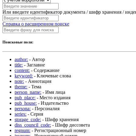
Или введите идентификатор документа / шифр хранения / инд
Справка о расширенном поиске
Поисковые поля:
author:
- Автор
title:
- Заглавие
content:
- Содержание
keyword:
- Ключевые слова
note:
- Аннотация
theme:
- Тема
person_name:
- Имя лица
pub_place:
- Место издания
pub_house:
- Издательство
persona:
- Персоналия
series:
- Серия
storage_code:
- Шифр хранения
diss_council_code:
- Шифр диссовета
regnum:
- Регистрационный номер
invnum:
- Инвентарный номер