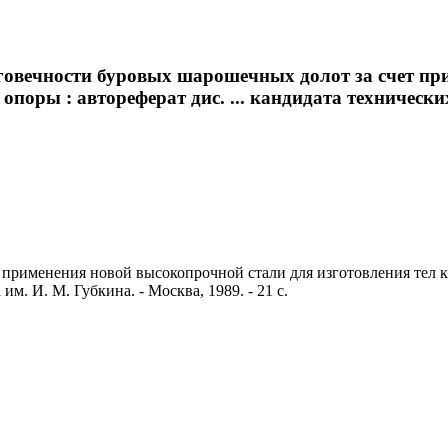
говечности буровых шарошечных долот за счет пр
оры : автореферат дис. ... кандидата технических н
рименения новой высокопрочной стали для изготовления тел кач
им. И. М. Губкина. - Москва, 1989. - 21 с.