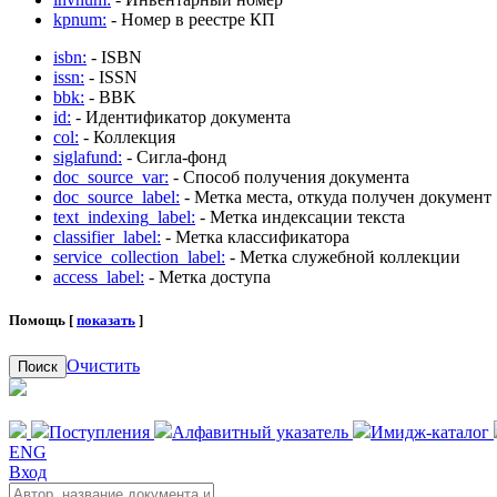
kpnum:
- Номер в реестре КП
isbn:
- ISBN
issn:
- ISSN
bbk:
- BBK
id:
- Идентификатор документа
col:
- Коллекция
siglafund:
- Сигла-фонд
doc_source_var:
- Способ получения документа
doc_source_label:
- Метка места, откуда получен документ
text_indexing_label:
- Метка индексации текста
classifier_label:
- Метка классификатора
service_collection_label:
- Метка служебной коллекции
access_label:
- Метка доступа
Помощь [
показать
]
Очистить
Поиск
Поступления
Алфавитный указатель
Имидж-каталог
ENG
Вход