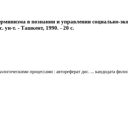
минизма в познании и управлении социально-эколо
 ун-т. - Ташкент, 1990. - 20 с.
ическими процессами : автореферат дис. ... кандидата философски