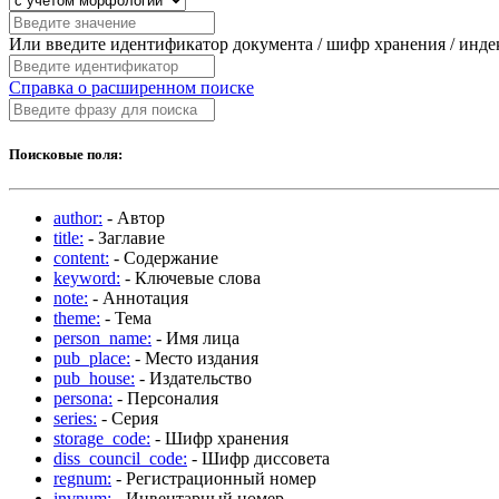
Или введите идентификатор документа / шифр хранения / инд
Справка о расширенном поиске
Поисковые поля:
author:
- Автор
title:
- Заглавие
content:
- Содержание
keyword:
- Ключевые слова
note:
- Аннотация
theme:
- Тема
person_name:
- Имя лица
pub_place:
- Место издания
pub_house:
- Издательство
persona:
- Персоналия
series:
- Серия
storage_code:
- Шифр хранения
diss_council_code:
- Шифр диссовета
regnum:
- Регистрационный номер
invnum:
- Инвентарный номер