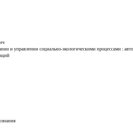
ич
ии и управлении социально-экологическими процессами : автореф
таций
познания