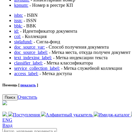
kpnum:
- Номер в реестре КП
isbn:
- ISBN
issn:
- ISSN
bbk:
- BBK
id:
- Идентификатор документа
col:
- Коллекция
siglafund:
- Сигла-фонд
doc_source_var:
- Способ получения документа
doc_source_label:
- Метка места, откуда получен документ
text_indexing_label:
- Метка индексации текста
classifier_label:
- Метка классификатора
service_collection_label:
- Метка служебной коллекции
access_label:
- Метка доступа
Помощь [
показать
]
Очистить
Поиск
Поступления
Алфавитный указатель
Имидж-каталог
ENG
Вход