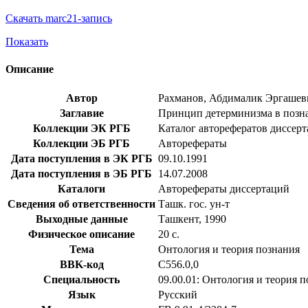
Скачать marc21-запись
Показать
Описание
Автор
Рахманов, Абдималик Эргашев
Заглавие
Принцип детерминизма в познан
Коллекции ЭК РГБ
Каталог авторефератов диссер
Коллекции ЭБ РГБ
Авторефераты
Дата поступления в ЭК РГБ
09.10.1991
Дата поступления в ЭБ РГБ
14.07.2008
Каталоги
Авторефераты диссертаций
Сведения об ответственности
Ташк. гос. ун-т
Выходные данные
Ташкент, 1990
Физическое описание
20 с.
Тема
Онтология и теория познания
BBK-код
С556.0,0
Специальность
09.00.01: Онтология и теория 
Язык
Русский