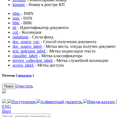
kpnum:
- Номер в реестре КП
isbn:
- ISBN
issn:
- ISSN
bbk:
- BBK
id:
- Идентификатор документа
col:
- Коллекция
siglafund:
- Сигла-фонд
doc_source_var:
- Способ получения документа
doc_source_label:
- Метка места, откуда получен документ
text_indexing_label:
- Метка индексации текста
classifier_label:
- Метка классификатора
service_collection_label:
- Метка служебной коллекции
access_label:
- Метка доступа
Помощь [
показать
]
Очистить
Поиск
Поступления
Алфавитный указатель
Имидж-каталог
ENG
Вход