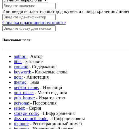
Или введите идентификатор документа / шифр хранения / инд
Справка о расширенном поиске
Поисковые поля:
author:
- Автор
title:
- Заглавие
content:
- Содержание
keyword:
- Ключевые слова
note:
- Аннотация
theme:
- Тема
person_name:
- Имя лица
pub_place:
- Место издания
pub_house:
- Издательство
persona:
- Персоналия
series:
- Серия
storage_code:
- Шифр хранения
diss_council_code:
- Шифр диссовета
regnum:
- Регистрационный номер
invnum:
- Инвентарный номер