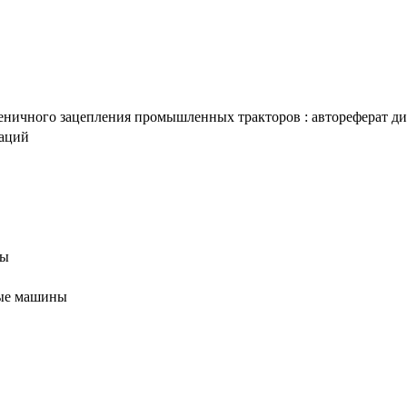
ичного зацепления промышленных тракторов : автореферат дис. .
таций
ны
ные машины