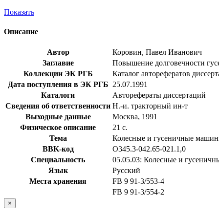
Показать
Описание
Автор
Коровин, Павел Иванович
Заглавие
Повышение долговечности гусен
Коллекции ЭК РГБ
Каталог авторефератов диссер
Дата поступления в ЭК РГБ
25.07.1991
Каталоги
Авторефераты диссертаций
Сведения об ответственности
Н.-и. тракторный ин-т
Выходные данные
Москва, 1991
Физическое описание
21 с.
Тема
Колесные и гусеничные маши
BBK-код
О345.3-042.65-021.1,0
Специальность
05.05.03: Колесные и гусенич
Язык
Русский
Места хранения
FB 9 91-3/553-4
FB 9 91-3/554-2
×