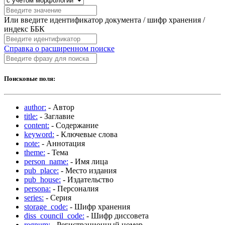
Или введите идентификатор документа / шифр хранения /
индекс ББК
Справка о расширенном поиске
Поисковые поля:
author:
- Автор
title:
- Заглавие
content:
- Содержание
keyword:
- Ключевые слова
note:
- Аннотация
theme:
- Тема
person_name:
- Имя лица
pub_place:
- Место издания
pub_house:
- Издательство
persona:
- Персоналия
series:
- Серия
storage_code:
- Шифр хранения
diss_council_code:
- Шифр диссовета
regnum:
- Регистрационный номер