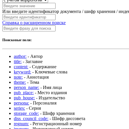
Или введите идентификатор документа / шифр хранения / инд
Справка о расширенном поиске
Поисковые поля:
author:
- Автор
title:
- Заглавие
content:
- Содержание
keyword:
- Ключевые слова
note:
- Аннотация
theme:
- Тема
person_name:
- Имя лица
pub_place:
- Место издания
pub_house:
- Издательство
persona:
- Персоналия
series:
- Серия
storage_code:
- Шифр хранения
diss_council_code:
- Шифр диссовета
regnum:
- Регистрационный номер
invnum:
- Инвентарный номер