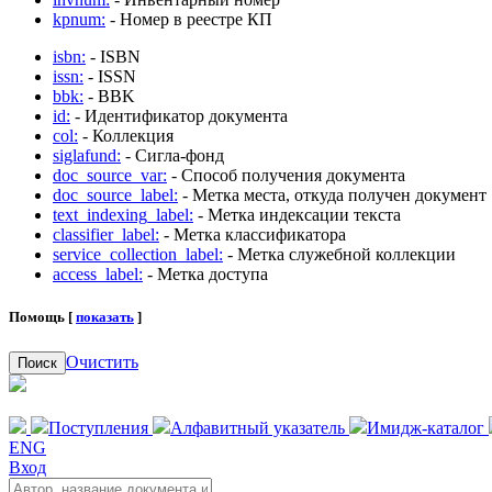
kpnum:
- Номер в реестре КП
isbn:
- ISBN
issn:
- ISSN
bbk:
- BBK
id:
- Идентификатор документа
col:
- Коллекция
siglafund:
- Сигла-фонд
doc_source_var:
- Способ получения документа
doc_source_label:
- Метка места, откуда получен документ
text_indexing_label:
- Метка индексации текста
classifier_label:
- Метка классификатора
service_collection_label:
- Метка служебной коллекции
access_label:
- Метка доступа
Помощь [
показать
]
Очистить
Поиск
Поступления
Алфавитный указатель
Имидж-каталог
ENG
Вход