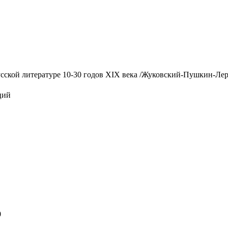
ской литературе 10-30 годов XIX века /Жуковский-Пушкин-Лермон
ций
0