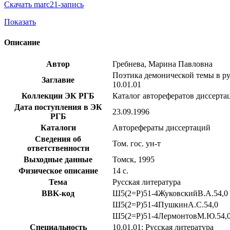
Скачать marc21-запись
Показать
Описание
Автор
Гребнева, Марина Павловна
Поэтика демонической темы в рус
Заглавие
10.01.01
Коллекции ЭК РГБ
Каталог авторефератов диссерта
Дата поступления в ЭК
23.09.1996
РГБ
Каталоги
Авторефераты диссертаций
Сведения об
Том. гос. ун-т
ответственности
Выходные данные
Томск, 1995
Физическое описание
14 с.
Тема
Русская литература
BBK-код
Ш5(2=Р)51-4ЖуковскийВ.А.54,0
Ш5(2=Р)51-4ПушкинА.С.54,0
Ш5(2=Р)51-4ЛермонтовМ.Ю.54,
Специальность
10.01.01: Русская литература