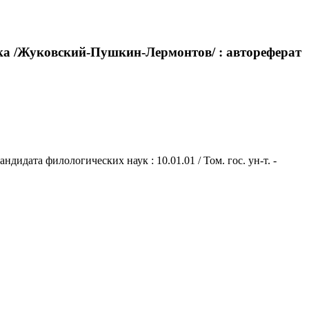
ека /Жуковский-Пушкин-Лермонтов/ : автореферат
идата филологических наук : 10.01.01 / Том. гос. ун-т. -