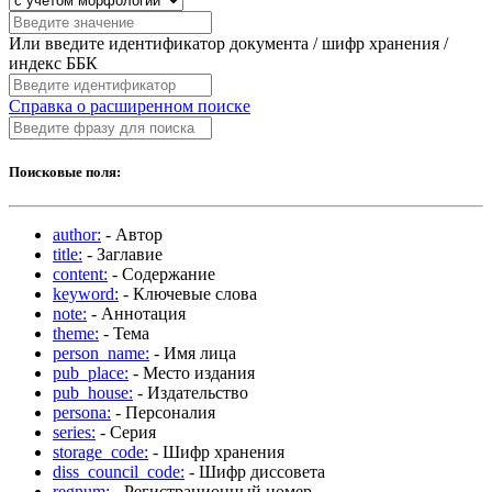
Или введите идентификатор документа / шифр хранения /
индекс ББК
Справка о расширенном поиске
Поисковые поля:
author:
- Автор
title:
- Заглавие
content:
- Содержание
keyword:
- Ключевые слова
note:
- Аннотация
theme:
- Тема
person_name:
- Имя лица
pub_place:
- Место издания
pub_house:
- Издательство
persona:
- Персоналия
series:
- Серия
storage_code:
- Шифр хранения
diss_council_code:
- Шифр диссовета
regnum:
- Регистрационный номер