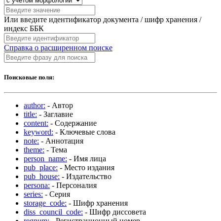
Или введите идентификатор документа / шифр хранения /
индекс ББК
Справка о расширенном поиске
Поисковые поля:
author:
- Автор
title:
- Заглавие
content:
- Содержание
keyword:
- Ключевые слова
note:
- Аннотация
theme:
- Тема
person_name:
- Имя лица
pub_place:
- Место издания
pub_house:
- Издательство
persona:
- Персоналия
series:
- Серия
storage_code:
- Шифр хранения
diss_council_code:
- Шифр диссовета
regnum:
- Регистрационный номер