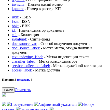
invnum:
- Инвентарный номер
kpnum:
- Номер в реестре КП
isbn:
- ISBN
issn:
- ISSN
bbk:
- BBK
id:
- Идентификатор документа
col:
- Коллекция
siglafund:
- Сигла-фонд
doc_source_var:
- Способ получения документа
doc_source_label:
- Метка места, откуда получен
документ
text_indexing_label:
- Метка индексации текста
classifier_label:
- Метка классификатора
service_collection_label:
- Метка служебной коллекции
access_label:
- Метка доступа
Помощь [
показать
]
Очистить
Поиск
Поступления
Алфавитный указатель
Имидж-
каталог
Сетевые ресурсы