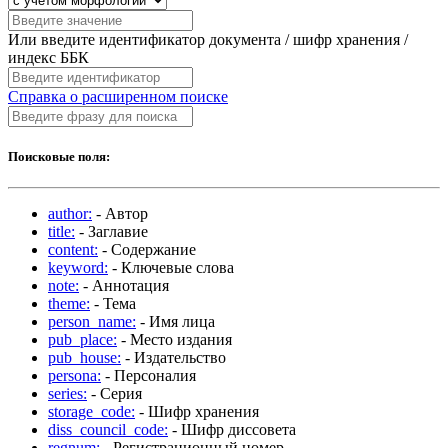
Или введите идентификатор документа / шифр хранения /
индекс ББК
Справка о расширенном поиске
Поисковые поля:
author:
- Автор
title:
- Заглавие
content:
- Содержание
keyword:
- Ключевые слова
note:
- Аннотация
theme:
- Тема
person_name:
- Имя лица
pub_place:
- Место издания
pub_house:
- Издательство
persona:
- Персоналия
series:
- Серия
storage_code:
- Шифр хранения
diss_council_code:
- Шифр диссовета
regnum:
- Регистрационный номер