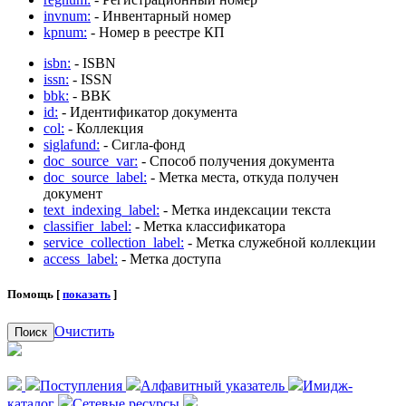
invnum:
- Инвентарный номер
kpnum:
- Номер в реестре КП
isbn:
- ISBN
issn:
- ISSN
bbk:
- BBK
id:
- Идентификатор документа
col:
- Коллекция
siglafund:
- Сигла-фонд
doc_source_var:
- Способ получения документа
doc_source_label:
- Метка места, откуда получен
документ
text_indexing_label:
- Метка индексации текста
classifier_label:
- Метка классификатора
service_collection_label:
- Метка служебной коллекции
access_label:
- Метка доступа
Помощь [
показать
]
Очистить
Поиск
Поступления
Алфавитный указатель
Имидж-
каталог
Сетевые ресурсы