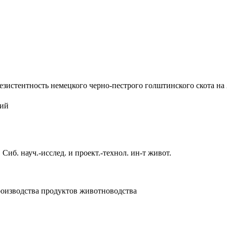
зистентность немецкого черно-пестрого голштинского скота на А
ций
е. Сиб. науч.-исслед. и проект.-технол. ин-т живот.
роизводства продуктов животноводства