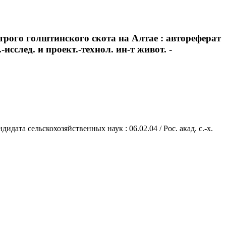
трого голштинского скота на Алтае : автореферат
.-исслед. и проект.-технол. ин-т живот. -
дата сельскохозяйственных наук : 06.02.04 / Рос. акад. с.-х.