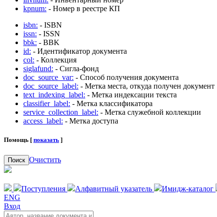
kpnum:
- Номер в реестре КП
isbn:
- ISBN
issn:
- ISSN
bbk:
- BBK
id:
- Идентификатор документа
col:
- Коллекция
siglafund:
- Сигла-фонд
doc_source_var:
- Способ получения документа
doc_source_label:
- Метка места, откуда получен документ
text_indexing_label:
- Метка индексации текста
classifier_label:
- Метка классификатора
service_collection_label:
- Метка служебной коллекции
access_label:
- Метка доступа
Помощь [
показать
]
Очистить
Поиск
Поступления
Алфавитный указатель
Имидж-каталог
ENG
Вход