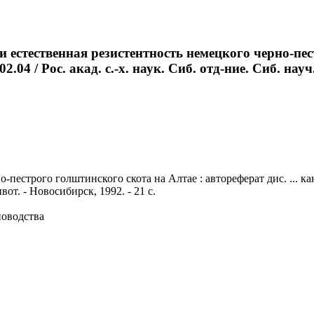
 естественная резистентность немецкого черно-пес
2.04 / Рос. акад. с.-х. наук. Сиб. отд-ние. Сиб. науч
естрого голштинского скота на Алтае : автореферат дис. ... канди
вот. - Новосибирск, 1992. - 21 с.
новодства