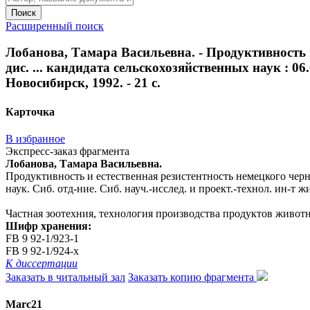
Поиск
Расширенный поиск
Лобанова, Тамара Васильевна. - Продуктивность и
дис. ... кандидата сельскохозяйственных наук : 06.0
Новосибирск, 1992. - 21 с.
Карточка
В избранное
Экспресс-заказ фрагмента
Лобанова, Тамара Васильевна.
Продуктивность и естественная резистентность немецкого черно-п
наук. Сиб. отд-ние. Сиб. науч.-исслед. и проект.-технол. ин-т жи
Частная зоотехния, технология производства продуктов живот
Шифр хранения:
FB 9 92-1/923-1
FB 9 92-1/924-x
К диссертации
Заказать в читальный зал
Заказать копию фрагмента
Marc21