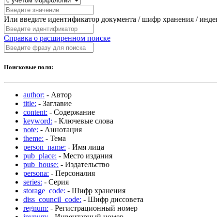
Или введите идентификатор документа / шифр хранения / инд
Справка о расширенном поиске
Поисковые поля:
author:
- Автор
title:
- Заглавие
content:
- Содержание
keyword:
- Ключевые слова
note:
- Аннотация
theme:
- Тема
person_name:
- Имя лица
pub_place:
- Место издания
pub_house:
- Издательство
persona:
- Персоналия
series:
- Серия
storage_code:
- Шифр хранения
diss_council_code:
- Шифр диссовета
regnum:
- Регистрационный номер
invnum:
- Инвентарный номер