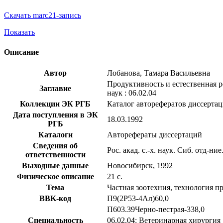
Скачать marc21-запись
Показать
Описание
Автор
Лобанова, Тамара Васильевна
Продуктивность и естественная ре
Заглавие
наук : 06.02.04
Коллекции ЭК РГБ
Каталог авторефератов диссерта
Дата поступления в ЭК
18.03.1992
РГБ
Каталоги
Авторефераты диссертаций
Сведения об
Рос. акад. с.-х. наук. Сиб. отд-ни
ответственности
Выходные данные
Новосибирск, 1992
Физическое описание
21 с.
Тема
Частная зоотехния, технология п
BBK-код
П9(2Р53-4Ал)60,0
П603.39Черно-пестрая-338,0
Специальность
06.02.04: Ветеринарная хирургия