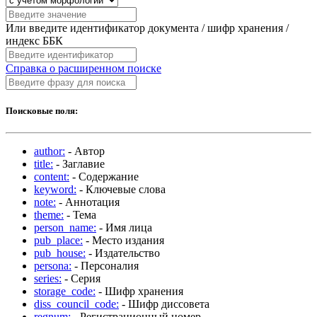
Или введите идентификатор документа / шифр хранения /
индекс ББК
Справка о расширенном поиске
Поисковые поля:
author:
- Автор
title:
- Заглавие
content:
- Содержание
keyword:
- Ключевые слова
note:
- Аннотация
theme:
- Тема
person_name:
- Имя лица
pub_place:
- Место издания
pub_house:
- Издательство
persona:
- Персоналия
series:
- Серия
storage_code:
- Шифр хранения
diss_council_code:
- Шифр диссовета
regnum:
- Регистрационный номер