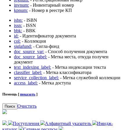
invnum:
- Инвентарный номер
kpnum:
- Номер в реестре КП
isbn:
- ISBN
issn:
- ISSN
bbk:
- BBK
id:
- Идентификатор документа
col:
- Коллекция
siglafund:
- Сигла-фонд
doc_source_var:
- Способ получения документа
doc_source_label:
- Метка места, откуда получен
документ
text_indexing_label:
- Метка индексации текста
classifier_label:
- Метка классификатора
service_collection_label:
- Метка служебной коллекции
access_label:
- Метка доступа
Помощь [
показать
]
Очистить
Поиск
Поступления
Алфавитный указатель
Имидж-
каталог
Сетевые ресурсы