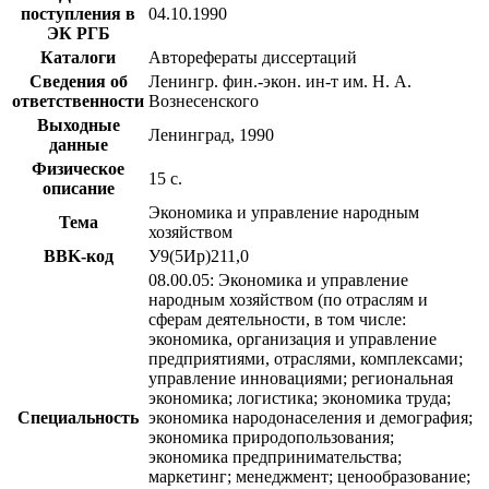
поступления в
04.10.1990
ЭК РГБ
Каталоги
Авторефераты диссертаций
Сведения об
Ленингр. фин.-экон. ин-т им. Н. А.
ответственности
Вознесенского
Выходные
Ленинград, 1990
данные
Физическое
15 с.
описание
Экономика и управление народным
Тема
хозяйством
BBK-код
У9(5Ир)211,0
08.00.05: Экономика и управление
народным хозяйством (по отраслям и
сферам деятельности, в том числе:
экономика, организация и управление
предприятиями, отраслями, комплексами;
управление инновациями; региональная
экономика; логистика; экономика труда;
Специальность
экономика народонаселения и демография;
экономика природопользования;
экономика предпринимательства;
маркетинг; менеджмент; ценообразование;