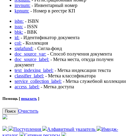
invnum:
- Инвентарный номер
kpnum:
- Номер в реестре КП
isbn:
- ISBN
issn:
- ISSN
bbk:
- BBK
id:
- Идентификатор документа
col:
- Коллекция
siglafund:
- Сигла-фонд
doc_source_var:
- Способ получения документа
doc_source_label:
- Метка места, откуда получен
документ
text_indexing_label:
- Метка индексации текста
classifier_label:
- Метка классификатора
service_collection_label:
- Метка служебной коллекции
access_label:
- Метка доступа
Помощь [
показать
]
Очистить
Поиск
Поступления
Алфавитный указатель
Имидж-
каталог
Сетевые ресурсы