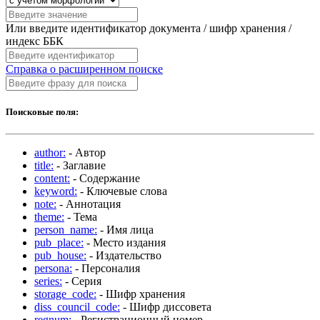
Или введите идентификатор документа / шифр хранения /
индекс ББК
Справка о расширенном поиске
Поисковые поля:
author:
- Автор
title:
- Заглавие
content:
- Содержание
keyword:
- Ключевые слова
note:
- Аннотация
theme:
- Тема
person_name:
- Имя лица
pub_place:
- Место издания
pub_house:
- Издательство
persona:
- Персоналия
series:
- Серия
storage_code:
- Шифр хранения
diss_council_code:
- Шифр диссовета
regnum:
- Регистрационный номер