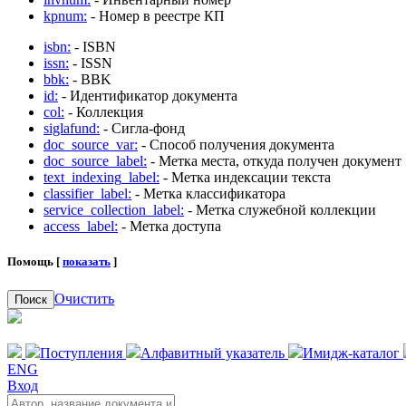
kpnum:
- Номер в реестре КП
isbn:
- ISBN
issn:
- ISSN
bbk:
- BBK
id:
- Идентификатор документа
col:
- Коллекция
siglafund:
- Сигла-фонд
doc_source_var:
- Способ получения документа
doc_source_label:
- Метка места, откуда получен документ
text_indexing_label:
- Метка индексации текста
classifier_label:
- Метка классификатора
service_collection_label:
- Метка служебной коллекции
access_label:
- Метка доступа
Помощь [
показать
]
Очистить
Поиск
Поступления
Алфавитный указатель
Имидж-каталог
ENG
Вход