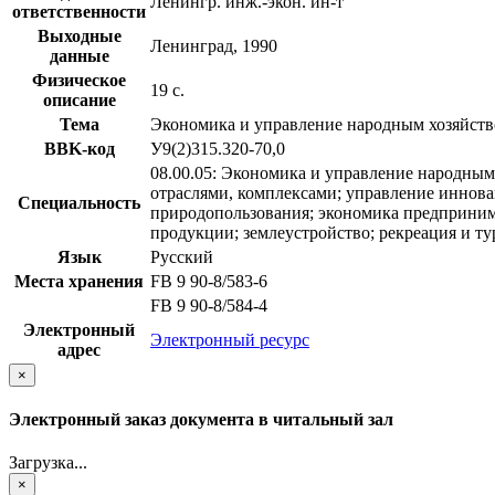
Ленингр. инж.-экон. ин-т
ответственности
Выходные
Ленинград, 1990
данные
Физическое
19 с.
описание
Тема
Экономика и управление народным хозяйст
BBK-код
У9(2)315.320-70,0
08.00.05: Экономика и управление народным 
отраслями, комплексами; управление иннова
Специальность
природопользования; экономика предпринима
продукции; землеустройство; рекреация и ту
Язык
Русский
Места хранения
FB 9 90-8/583-6
FB 9 90-8/584-4
Электронный
Электронный ресурс
адрес
×
Электронный заказ документа в читальный зал
Загрузка...
×