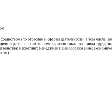
вом
хозяйством (по отраслям и сферам деятельности, в том числе: э
циями; региональная экономика; логистика; экономика труда; э
тельства; маркетинг; менеджмент; ценообразование; экономичес
ризм)