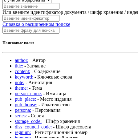
Или введите идентификатор документа / шифр хранения / инд
Справка о расширенном поиске
Поисковые поля:
author:
- Автор
title:
- Заглавие
content:
- Содержание
keyword:
- Ключевые слова
note:
- Аннотация
theme:
- Тема
person_name:
- Имя лица
pub_place:
- Место издания
pub_house:
- Издательство
persona:
- Персоналия
series:
- Серия
storage_code:
- Шифр хранения
diss_council_code:
- Шифр диссовета
regnum:
- Регистрационный номер
invnum:
- Инвентарный номер