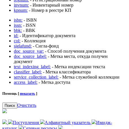
invnum:
- Инвентарный номер
kpnum:
- Номер в реестре КП
isbn:
- ISBN
issn:
- ISSN
bbk:
- BBK
id:
- Идентификатор документа
col:
- Коллекция
siglafund:
- Сигла-фонд
doc_source_var:
- Способ получения документа
doc_source_label:
- Метка места, откуда получен
документ
text_indexing_label:
- Метка индексации текста
classifier_label:
- Метка классификатора
service_collection_label:
- Метка служебной коллекции
access_label:
- Метка доступа
Помощь [
показать
]
Очистить
Поиск
Поступления
Алфавитный указатель
Имидж-
каталог
Сетевые ресурсы