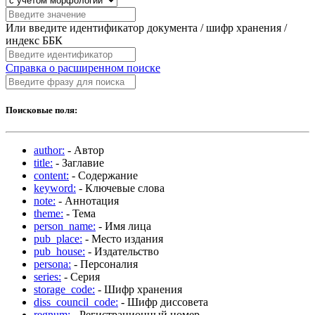
Или введите идентификатор документа / шифр хранения /
индекс ББК
Справка о расширенном поиске
Поисковые поля:
author:
- Автор
title:
- Заглавие
content:
- Содержание
keyword:
- Ключевые слова
note:
- Аннотация
theme:
- Тема
person_name:
- Имя лица
pub_place:
- Место издания
pub_house:
- Издательство
persona:
- Персоналия
series:
- Серия
storage_code:
- Шифр хранения
diss_council_code:
- Шифр диссовета
regnum:
- Регистрационный номер