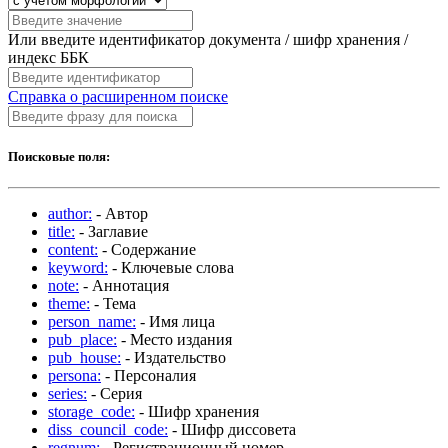
Или введите идентификатор документа / шифр хранения /
индекс ББК
Справка о расширенном поиске
Поисковые поля:
author:
- Автор
title:
- Заглавие
content:
- Содержание
keyword:
- Ключевые слова
note:
- Аннотация
theme:
- Тема
person_name:
- Имя лица
pub_place:
- Место издания
pub_house:
- Издательство
persona:
- Персоналия
series:
- Серия
storage_code:
- Шифр хранения
diss_council_code:
- Шифр диссовета
regnum:
- Регистрационный номер