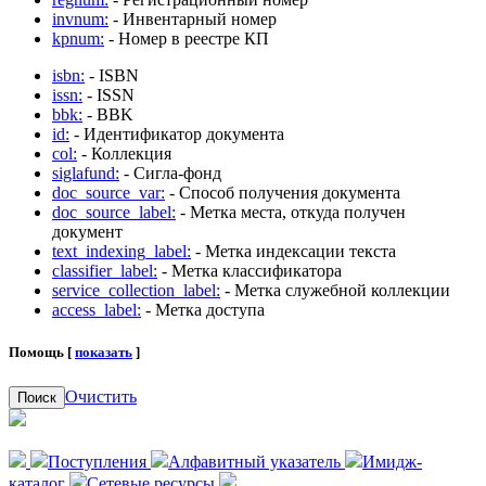
invnum:
- Инвентарный номер
kpnum:
- Номер в реестре КП
isbn:
- ISBN
issn:
- ISSN
bbk:
- BBK
id:
- Идентификатор документа
col:
- Коллекция
siglafund:
- Сигла-фонд
doc_source_var:
- Способ получения документа
doc_source_label:
- Метка места, откуда получен
документ
text_indexing_label:
- Метка индексации текста
classifier_label:
- Метка классификатора
service_collection_label:
- Метка служебной коллекции
access_label:
- Метка доступа
Помощь [
показать
]
Очистить
Поиск
Поступления
Алфавитный указатель
Имидж-
каталог
Сетевые ресурсы