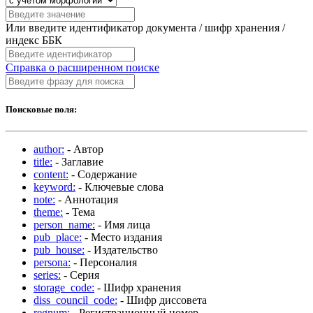
Или введите идентификатор документа / шифр хранения /
индекс ББК
Справка о расширенном поиске
Поисковые поля:
author:
- Автор
title:
- Заглавие
content:
- Содержание
keyword:
- Ключевые слова
note:
- Аннотация
theme:
- Тема
person_name:
- Имя лица
pub_place:
- Место издания
pub_house:
- Издательство
persona:
- Персоналия
series:
- Серия
storage_code:
- Шифр хранения
diss_council_code:
- Шифр диссовета
regnum:
- Регистрационный номер