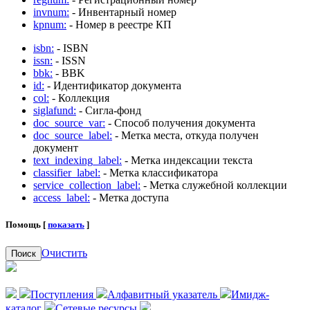
invnum:
- Инвентарный номер
kpnum:
- Номер в реестре КП
isbn:
- ISBN
issn:
- ISSN
bbk:
- BBK
id:
- Идентификатор документа
col:
- Коллекция
siglafund:
- Сигла-фонд
doc_source_var:
- Способ получения документа
doc_source_label:
- Метка места, откуда получен
документ
text_indexing_label:
- Метка индексации текста
classifier_label:
- Метка классификатора
service_collection_label:
- Метка служебной коллекции
access_label:
- Метка доступа
Помощь [
показать
]
Очистить
Поиск
Поступления
Алфавитный указатель
Имидж-
каталог
Сетевые ресурсы