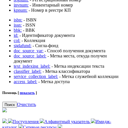
invnum:
- Инвентарный номер
kpnum:
- Номер в реестре КП
isbn:
- ISBN
issn:
- ISSN
bbk:
- BBK
id:
- Идентификатор документа
col:
- Коллекция
siglafund:
- Сигла-фонд
doc_source_var:
- Способ получения документа
doc_source_label:
- Метка места, откуда получен
документ
text_indexing_label:
- Метка индексации текста
classifier_label:
- Метка классификатора
service_collection_label:
- Метка служебной коллекции
access_label:
- Метка доступа
Помощь [
показать
]
Очистить
Поиск
Поступления
Алфавитный указатель
Имидж-
каталог
Сетевые ресурсы