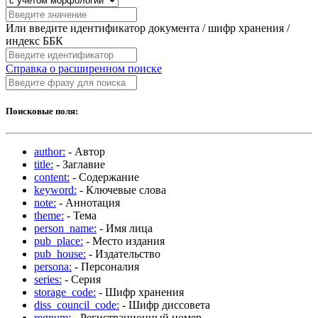
Или введите идентификатор документа / шифр хранения /
индекс ББК
Справка о расширенном поиске
Поисковые поля:
author:
- Автор
title:
- Заглавие
content:
- Содержание
keyword:
- Ключевые слова
note:
- Аннотация
theme:
- Тема
person_name:
- Имя лица
pub_place:
- Место издания
pub_house:
- Издательство
persona:
- Персоналия
series:
- Серия
storage_code:
- Шифр хранения
diss_council_code:
- Шифр диссовета
regnum:
- Регистрационный номер