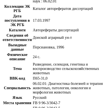
наук : 06.02.01
Коллекции ЭК
Каталог авторефератов диссертаций
РГБ
Дата
поступления в
17.03.1997
ЭК РГБ
Каталоги
Авторефераты диссертаций
Сведения об
Донской аграрный ун-т
ответственности
Выходные
Персиановка, 1996
данные
Физическое
24 с.
описание
Разведение, селекция, генетика и
Тема
воспроизводство сельскохозяйственных
животных
BBK-код
П65-31,0
06.02.01: Диагностика болезней и терапия
Специальность
животных, патология, онкология и
морфология животных
Язык
Русский
Места хранения
FB 9 96-3/3042-7