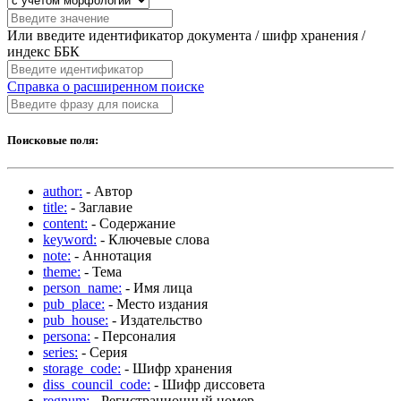
Или введите идентификатор документа / шифр хранения /
индекс ББК
Справка о расширенном поиске
Поисковые поля:
author:
- Автор
title:
- Заглавие
content:
- Содержание
keyword:
- Ключевые слова
note:
- Аннотация
theme:
- Тема
person_name:
- Имя лица
pub_place:
- Место издания
pub_house:
- Издательство
persona:
- Персоналия
series:
- Серия
storage_code:
- Шифр хранения
diss_council_code:
- Шифр диссовета
regnum:
- Регистрационный номер