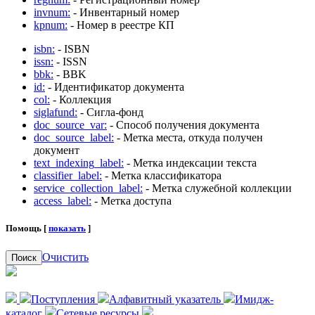
invnum:
- Инвентарный номер
kpnum:
- Номер в реестре КП
isbn:
- ISBN
issn:
- ISSN
bbk:
- BBK
id:
- Идентификатор документа
col:
- Коллекция
siglafund:
- Сигла-фонд
doc_source_var:
- Способ получения документа
doc_source_label:
- Метка места, откуда получен
документ
text_indexing_label:
- Метка индексации текста
classifier_label:
- Метка классификатора
service_collection_label:
- Метка служебной коллекции
access_label:
- Метка доступа
Помощь [
показать
]
Очистить
Поиск
Поступления
Алфавитный указатель
Имидж-
каталог
Сетевые ресурсы