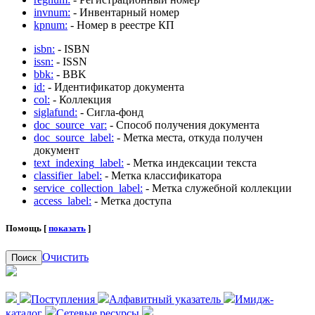
invnum:
- Инвентарный номер
kpnum:
- Номер в реестре КП
isbn:
- ISBN
issn:
- ISSN
bbk:
- BBK
id:
- Идентификатор документа
col:
- Коллекция
siglafund:
- Сигла-фонд
doc_source_var:
- Способ получения документа
doc_source_label:
- Метка места, откуда получен
документ
text_indexing_label:
- Метка индексации текста
classifier_label:
- Метка классификатора
service_collection_label:
- Метка служебной коллекции
access_label:
- Метка доступа
Помощь [
показать
]
Очистить
Поиск
Поступления
Алфавитный указатель
Имидж-
каталог
Сетевые ресурсы