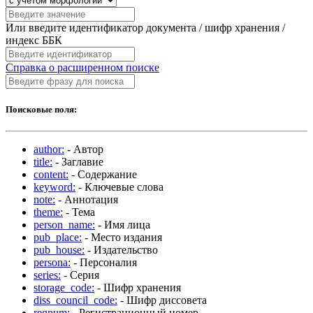
Или введите идентификатор документа / шифр хранения /
индекс ББК
Справка о расширенном поиске
Поисковые поля:
author:
- Автор
title:
- Заглавие
content:
- Содержание
keyword:
- Ключевые слова
note:
- Аннотация
theme:
- Тема
person_name:
- Имя лица
pub_place:
- Место издания
pub_house:
- Издательство
persona:
- Персоналия
series:
- Серия
storage_code:
- Шифр хранения
diss_council_code:
- Шифр диссовета
regnum:
- Регистрационный номер