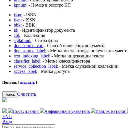
kpnum:
- Номер в реестре КП
isbn:
- ISBN
issn:
- ISSN
bbk:
- BBK
id:
- Идентификатор документа
col:
- Коллекция
siglafund:
- Сигла-фонд
doc_source_var:
- Способ получения документа
doc_source_label:
- Метка места, откуда получен документ
text_indexing_label:
- Метка индексации текста
classifier_label:
- Метка классификатора
service_collection_label:
- Метка служебной коллекции
access_label:
- Метка доступа
Помощь [
показать
]
Очистить
Поиск
Поступления
Алфавитный указатель
Имидж-каталог
ENG
Вход