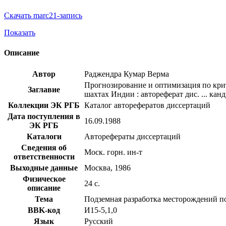
Скачать marc21-запись
Показать
Описание
Автор
Раджендра Кумар Верма
Прогнозирование и оптимизация по кри
Заглавие
шахтах Индии : автореферат дис. ... канд
Коллекции ЭК РГБ
Каталог авторефератов диссертаций
Дата поступления в
16.09.1988
ЭК РГБ
Каталоги
Авторефераты диссертаций
Сведения об
Моск. горн. ин-т
ответственности
Выходные данные
Москва, 1986
Физическое
24 с.
описание
Тема
Подземная разработка месторождений п
BBK-код
И15-5,1,0
Язык
Русский