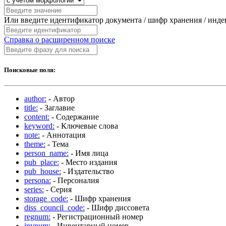
Или введите идентификатор документа / шифр хранения / инд
Справка о расширенном поиске
Поисковые поля:
author:
- Автор
title:
- Заглавие
content:
- Содержание
keyword:
- Ключевые слова
note:
- Аннотация
theme:
- Тема
person_name:
- Имя лица
pub_place:
- Место издания
pub_house:
- Издательство
persona:
- Персоналия
series:
- Серия
storage_code:
- Шифр хранения
diss_council_code:
- Шифр диссовета
regnum:
- Регистрационный номер
invnum:
- Инвентарный номер