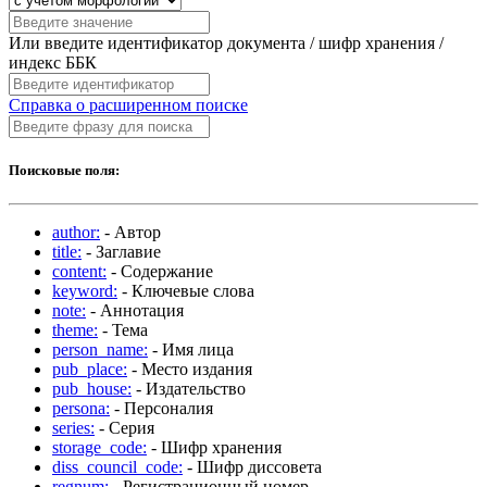
Или введите идентификатор документа / шифр хранения /
индекс ББК
Справка о расширенном поиске
Поисковые поля:
author:
- Автор
title:
- Заглавие
content:
- Содержание
keyword:
- Ключевые слова
note:
- Аннотация
theme:
- Тема
person_name:
- Имя лица
pub_place:
- Место издания
pub_house:
- Издательство
persona:
- Персоналия
series:
- Серия
storage_code:
- Шифр хранения
diss_council_code:
- Шифр диссовета
regnum:
- Регистрационный номер