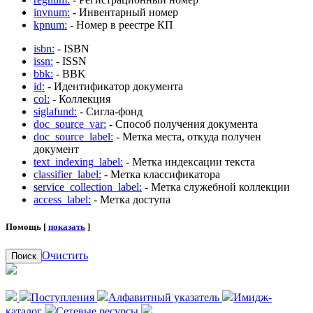
invnum:
- Инвентарный номер
kpnum:
- Номер в реестре КП
isbn:
- ISBN
issn:
- ISSN
bbk:
- BBK
id:
- Идентификатор документа
col:
- Коллекция
siglafund:
- Сигла-фонд
doc_source_var:
- Способ получения документа
doc_source_label:
- Метка места, откуда получен
документ
text_indexing_label:
- Метка индексации текста
classifier_label:
- Метка классификатора
service_collection_label:
- Метка служебной коллекции
access_label:
- Метка доступа
Помощь [
показать
]
Очистить
Поиск
Поступления
Алфавитный указатель
Имидж-
каталог
Сетевые ресурсы