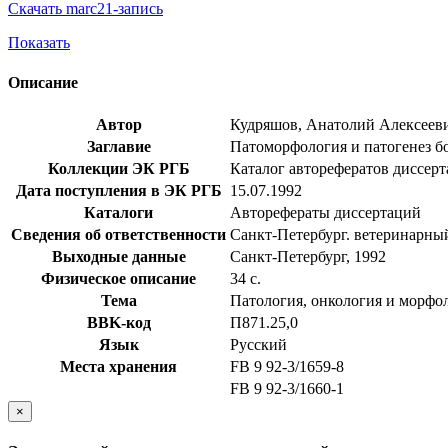
Скачать marc21-запись
Показать
Описание
Автор
Кудряшов, Анатолий Алексеев
Заглавие
Патоморфология и патогенез бол
Коллекции ЭК РГБ
Каталог авторефератов диссер
Дата поступления в ЭК РГБ
15.07.1992
Каталоги
Авторефераты диссертаций
Сведения об ответственности
Санкт-Петербург. ветеринарны
Выходные данные
Санкт-Петербург, 1992
Физическое описание
34 с.
Тема
Патология, онкология и морфо
BBK-код
П871.25,0
Язык
Русский
Места хранения
FB 9 92-3/1659-8
FB 9 92-3/1660-1
×