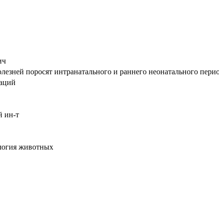
ич
езней поросят интранатального и раннего неонатального периодов
таций
й ин-т
логия животных