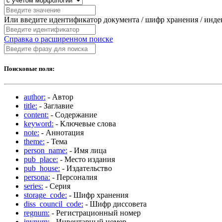
Или введите идентификатор документа / шифр хранения / инд
Справка о расширенном поиске
Поисковые поля:
author:
- Автор
title:
- Заглавие
content:
- Содержание
keyword:
- Ключевые слова
note:
- Аннотация
theme:
- Тема
person_name:
- Имя лица
pub_place:
- Место издания
pub_house:
- Издательство
persona:
- Персоналия
series:
- Серия
storage_code:
- Шифр хранения
diss_council_code:
- Шифр диссовета
regnum:
- Регистрационный номер
invnum:
- Инвентарный номер