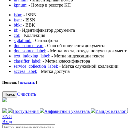
kpnum:
- Номер в реестре КП
isbn:
- ISBN
issn:
- ISSN
bbk:
- BBK
id:
- Идентификатор документа
col:
- Коллекция
siglafund:
- Сигла-фонд
doc_source_var:
- Способ получения документа
doc_source_label:
- Метка места, откуда получен документ
text_indexing_label:
- Метка индексации текста
classifier_label:
- Метка классификатора
service_collection_label:
- Метка служебной коллекции
access_label:
- Метка доступа
Помощь [
показать
]
Очистить
Поиск
Поступления
Алфавитный указатель
Имидж-каталог
ENG
Вход