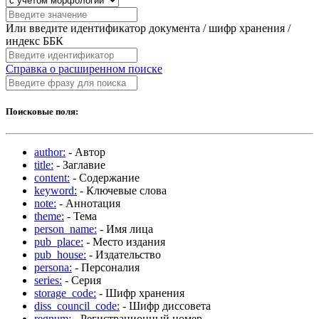
Или введите идентификатор документа / шифр хранения /
индекс ББК
Справка о расширенном поиске
Поисковые поля:
author:
- Автор
title:
- Заглавие
content:
- Содержание
keyword:
- Ключевые слова
note:
- Аннотация
theme:
- Тема
person_name:
- Имя лица
pub_place:
- Место издания
pub_house:
- Издательство
persona:
- Персоналия
series:
- Серия
storage_code:
- Шифр хранения
diss_council_code:
- Шифр диссовета
regnum:
- Регистрационный номер