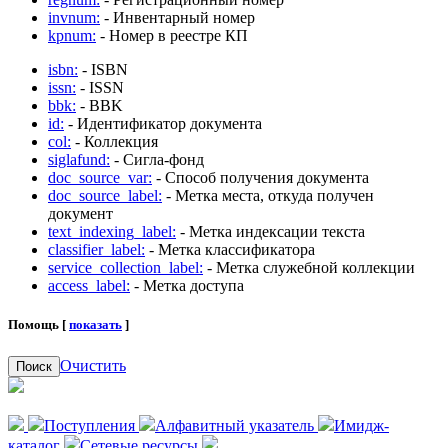
invnum:
- Инвентарный номер
kpnum:
- Номер в реестре КП
isbn:
- ISBN
issn:
- ISSN
bbk:
- BBK
id:
- Идентификатор документа
col:
- Коллекция
siglafund:
- Сигла-фонд
doc_source_var:
- Способ получения документа
doc_source_label:
- Метка места, откуда получен
документ
text_indexing_label:
- Метка индексации текста
classifier_label:
- Метка классификатора
service_collection_label:
- Метка служебной коллекции
access_label:
- Метка доступа
Помощь [
показать
]
Очистить
Поиск
Поступления
Алфавитный указатель
Имидж-
каталог
Сетевые ресурсы