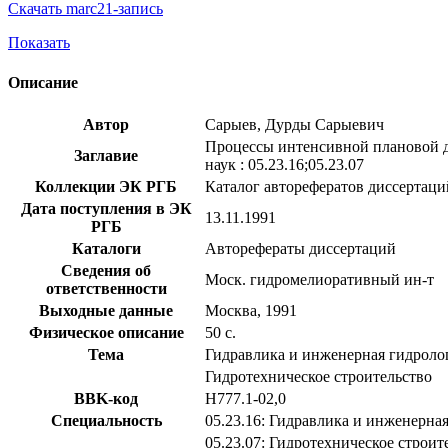
Скачать marc21-запись
Показать
Описание
Автор
Сарыев, Дурды Сарыевич
Процессы интенсивной плановой де
Заглавие
наук : 05.23.16;05.23.07
Коллекции ЭК РГБ
Каталог авторефератов диссертаци
Дата поступления в ЭК
13.11.1991
РГБ
Каталоги
Авторефераты диссертаций
Сведения об
Моск. гидромелиоративный ин-т
ответственности
Выходные данные
Москва, 1991
Физическое описание
50 с.
Тема
Гидравлика и инженерная гидроло
Гидротехническое строительство
BBK-код
Н777.1-02,0
Специальность
05.23.16: Гидравлика и инженерна
05.23.07: Гидротехническое строит