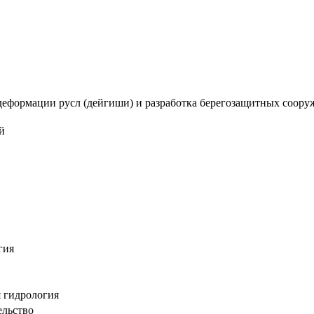
формации русл (дейгиши) и разработка берегозащитных сооружен
й
гия
я гидрология
ельство