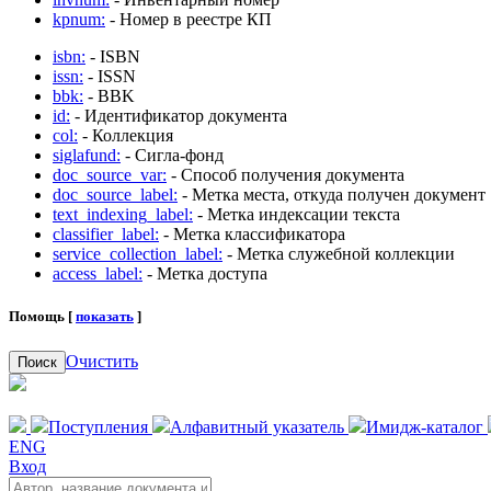
kpnum:
- Номер в реестре КП
isbn:
- ISBN
issn:
- ISSN
bbk:
- BBK
id:
- Идентификатор документа
col:
- Коллекция
siglafund:
- Сигла-фонд
doc_source_var:
- Способ получения документа
doc_source_label:
- Метка места, откуда получен документ
text_indexing_label:
- Метка индексации текста
classifier_label:
- Метка классификатора
service_collection_label:
- Метка служебной коллекции
access_label:
- Метка доступа
Помощь [
показать
]
Очистить
Поиск
Поступления
Алфавитный указатель
Имидж-каталог
ENG
Вход