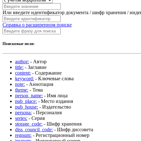
Или введите идентификатор документа / шифр хранения / инд
Справка о расширенном поиске
Поисковые поля:
author:
- Автор
title:
- Заглавие
content:
- Содержание
keyword:
- Ключевые слова
note:
- Аннотация
theme:
- Тема
person_name:
- Имя лица
pub_place:
- Место издания
pub_house:
- Издательство
persona:
- Персоналия
series:
- Серия
storage_code:
- Шифр хранения
diss_council_code:
- Шифр диссовета
regnum:
- Регистрационный номер
invnum:
- Инвентарный номер