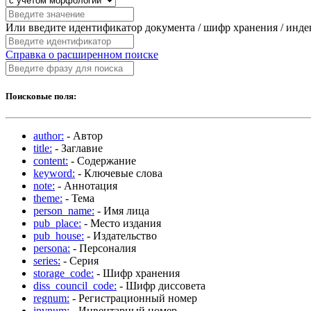
Или введите идентификатор документа / шифр хранения / инд
Справка о расширенном поиске
Поисковые поля:
author:
- Автор
title:
- Заглавие
content:
- Содержание
keyword:
- Ключевые слова
note:
- Аннотация
theme:
- Тема
person_name:
- Имя лица
pub_place:
- Место издания
pub_house:
- Издательство
persona:
- Персоналия
series:
- Серия
storage_code:
- Шифр хранения
diss_council_code:
- Шифр диссовета
regnum:
- Регистрационный номер
invnum:
- Инвентарный номер