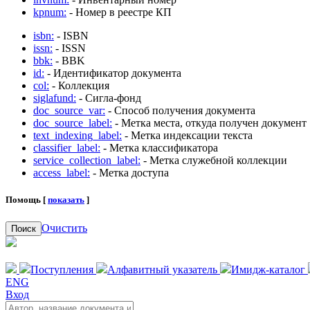
kpnum:
- Номер в реестре КП
isbn:
- ISBN
issn:
- ISSN
bbk:
- BBK
id:
- Идентификатор документа
col:
- Коллекция
siglafund:
- Сигла-фонд
doc_source_var:
- Способ получения документа
doc_source_label:
- Метка места, откуда получен документ
text_indexing_label:
- Метка индексации текста
classifier_label:
- Метка классификатора
service_collection_label:
- Метка служебной коллекции
access_label:
- Метка доступа
Помощь [
показать
]
Очистить
Поиск
Поступления
Алфавитный указатель
Имидж-каталог
ENG
Вход