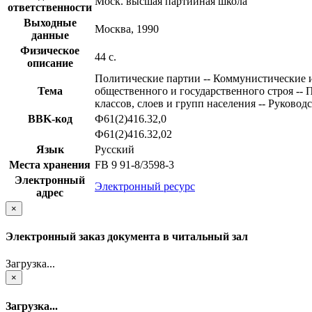
Моск. высшая партийная школа
ответственности
Выходные
Москва, 1990
данные
Физическое
44 с.
описание
Политические партии -- Коммунистические и
Тема
общественного и государственного строя --
классов, слоев и групп населения -- Руков
BBK-код
Ф61(2)416.32,0
Ф61(2)416.32,02
Язык
Русский
Места хранения
FB 9 91-8/3598-3
Электронный
Электронный ресурс
адрес
×
Электронный заказ документа в читальный зал
Загрузка...
×
Загрузка...